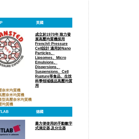
FP
英國
成立於1970年 致力發
展高壓均質機採用
French® Pressure
Cell設計 適用於Nano
Particles、
Lipsomes、Micro
Emulsions、
Dispersions、
Suspensions、Cell
Rupture等食品、生技
科學領域樣品高壓均質
用
壓奈米均質機
高壓奈米均質機
產型高壓奈米均質機
壓均質機
TLAB
德國
最方便使用的手動數字
式滴定器,及分注器