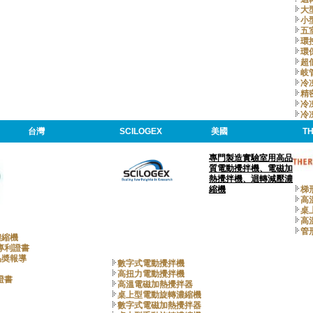
大
小
五
環
環
超
岐
冷
精
冷
冷
台灣
SCILOGEX
美國
T
專門製造實驗室用高品
質電動攪拌機、電磁加
熱攪拌機、迴轉減壓濃
縮機
梯
高
桌
高
管
濃縮機
專利證書
品奬報導
數字式電動攪拌機
高扭力電動攪拌機
證書
高溫電磁加熱攪拌器
桌上型電動旋轉濃縮機
數字式電磁加熱攪拌器