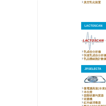
真空乳化裝置
LACTOSCAN
乳成份分析儀
快速乳成份分析
乳品體細胞計數
JP.SELECTA
微電腦高速(冷凍
本生燈
固態研磨均質器
研磨機
紅外線消毒器