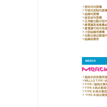
密封式均質機
可程式控制均質
組織均質機
超音波均質機
泛用數位顯示型
微電腦高速微量
微電腦可程式高
小型組織球磨機
自動化樣品製備
組織研磨管
MERCK
超純水技術應用
MILLI-Q TYPE
TYPE I 超純水
TYPE II 純水製
TYPE III 純水製
TYPE III 純水製