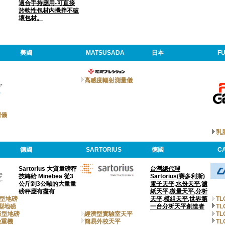
適合手持應用-可直接
於軟性包材內攪拌不破
壞包材。
美國
MATSUSADA
日本
F
高感度輻射測量儀
譜儀
乳
德國
SARTORIUS
德國
C
Sartorius 大質量磅秤
台灣總代理
技轉給 Minebea 從3
Sartorius(賽多利斯)
公斤到3公噸的大量量
電子天平,水份天平,濾
磅秤應有盡有
紙天平,微量天平,分析
防爆型地磅
天平,模組天平,世界第
TL
防爆型地磅
一台分析天平創造者
TL
平板型地磅
經濟型實驗室天平
T
檢重機
簡易外校天平
T