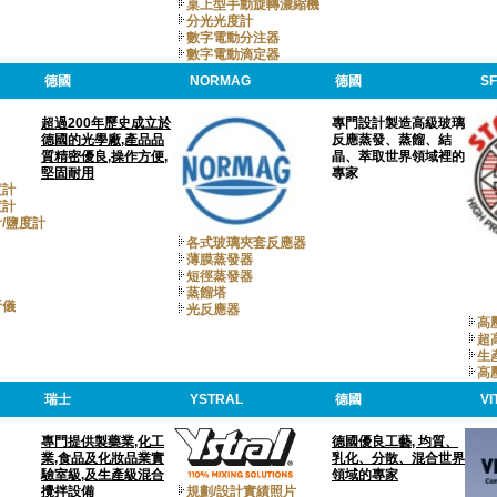
桌上型手動旋轉濃縮機
分光光度計
數字電動分注器
數字電動滴定器
德國
NORMAG
德國
S
超過200年歷史成立於
專門設計製造高級玻璃
德國的光學廠,產品品
反應蒸發、蒸餾、結
質精密優良,操作方便,
晶、萃取世界領域裡的
堅固耐用
專家
度計
度計
/鹽度計
各式玻璃夾套反應器
薄膜蒸發器
短徑蒸發器
蒸餾塔
析儀
光反應器
高
超
生
高
瑞士
YSTRAL
德國
VI
專門提供製藥業,化工
德國優良工藝, 均質、
業,食品及化妝品業實
乳化、分散、混合世界
驗室級,及生產級混合
領域的專家
攪拌設備
規劃/設計實績照片