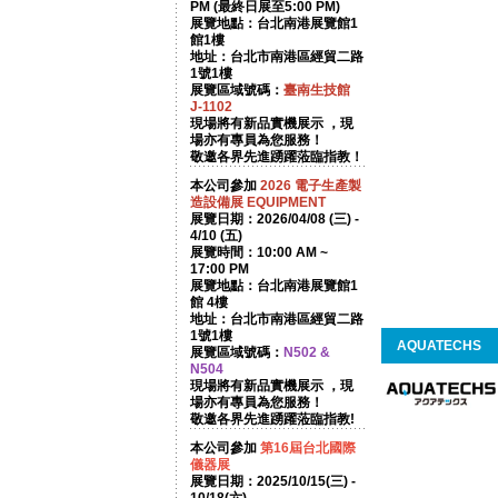
PM (最終日展至5:00 PM)
展覽地點：台北南港展覽館1
館1樓
地址：台北市南港區經貿二路
1號1樓
展覽區域號碼：
臺南生技館
J-1102
現場將有新品實機展示 ，現
場亦有專員為您服務！
敬邀各界先進踴躍蒞臨指教！
本公司參加
2026
電子生產製
造設備展 EQUIPMENT
展覽日期：2026/04/08 (三) -
4/10 (五)
展覽時間：10:00 AM ~
17:00 PM
展覽地點：台北南港展覽館1
館 4樓
地址：台北市南港區經貿二路
1號1樓
AQUATECHS
展覽區域號碼：
N502 &
N504
現場將有新品實機展示 ，現
場亦有專員為您服務！
敬邀各界先進踴躍蒞臨指教!
本公司參加
第16屆台北國際
儀器展
展覽日期：2025/10/15(三) -