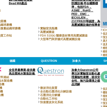
Bead Mill產品
防護設備,符合國際標
準，包括FDA，
機
ASME，RoHS，
PED，EMC，
IEC/UL/EN，
均質機
21CFR820等認證，為
組織球磨機
高壓滅菌設備的領導者
速微量組織球磨機
實驗室洗瓶機
I
高壓滅菌釜
低
均質工作站
FDA 510(k) 醫療器材專用高壓滅菌釜
恆
大型單門與穿牆式高壓滅菌設備
真
送
精
精
精
德國
QUESTRON
加拿大
SH
全世界最專業,提供最
加拿大Questron公司
高品質純水製造設備.
專注於實驗室自動化處
資料連結
理腐蝕性液體，提供安
 I 純水製造機
全性、無污染環境之樣
製造機
品消解
造機
微波消化裝置
低
造機
全自動石墨消化分解設備
棚
造機
石墨消化分解爐
植
自動化工作站
恆
快速微波灰化系統
恆
迴