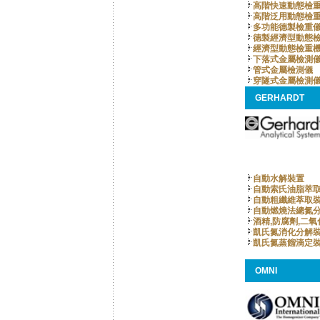
高階快速動態檢
高階泛用動態檢
多功能德製檢重
德製經濟型動態
經濟型動態檢重
下落式金屬檢測
管式金屬檢測儀
穿隧式金屬檢測
GERHARDT
自動水解裝置
自動索氏油脂萃
自動粗纖維萃取
自動燃燒法總氮
酒精,防腐劑,二
凱氏氮消化分解
凱氏氮蒸餾滴定
OMNI