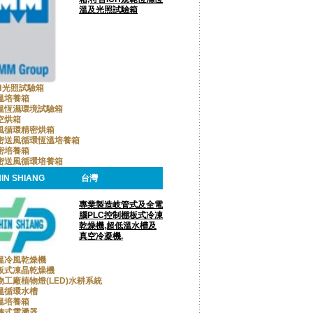
溫及光照試驗箱
CH光照試驗箱
溫培養箱
溫恆濕環境試驗箱
空烘箱
風循環精密烘箱
密送風循環恆溫培養箱
密培養箱
密送風循環培養箱
IN SHIANG
台灣
專業製造岐管式及全電
腦PLC控制棚板式冷凍
乾燥機,超低溫水槽及
真空冷凝機.
溫冷風乾燥機
板式凍晶乾燥機
物工廠植物燈(LED)水耕系統
溫循環水槽
溫培養箱
轉式震盪器