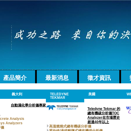
產品簡介
最新消息
徵才資訊
義大利
TELEDYNE
美國
W
TEKMAR
自動濕化學分析儀專家
Teledyne Tekmar 的
總有機碳分析儀TOC
Analyzer在市場歷史
ete Analysis
超過40年以上
s Analyzers
高溫燃燒式總有機碳分析儀
析儀
紫外線/過硫酸鹽式總有機碳分析儀