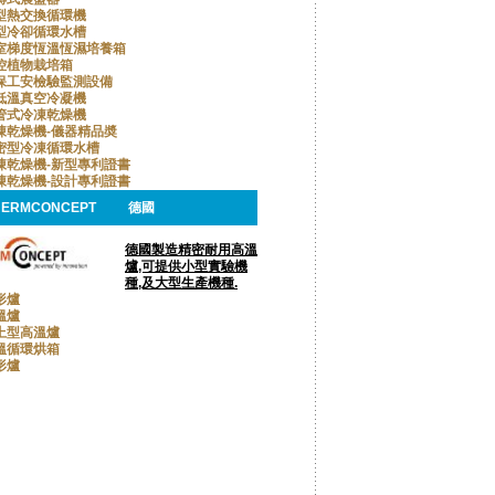
型熱交換循環機
型冷卻循環水槽
室梯度恆溫恆濕培養箱
控植物栽培箱
保工安檢驗監測設備
低溫真空冷凝機
管式冷凍乾燥機
凍乾燥機-儀器精品奬
密型冷凍循環水槽
凍乾燥機-新型專利證書
凍乾燥機-設計專利證書
HERMCONCEPT
德國
德國製造精密耐用高溫
爐,可提供小型實驗機
種,及大型生產機種.
形爐
溫爐
上型高溫爐
溫循環烘箱
形爐