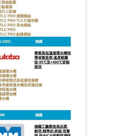
LC照相裝置
LC點樣器
他TLC設備
TLC PRO 展開模組
TLC PRO TLC片儲存槽
TLC PRO 呈色模組
TLC PRO
TLC PRO 點樣模組
ULABO
德國
專業高低溫循環水槽領
導者製造商,溫度範圍
從-95℃至+400℃皆能
提供
溫循環水槽
卻循環水槽
功率密閉式高低溫恆溫槽
殊用途恆溫水槽及控溫設備
密恆溫水槽
溫循環油槽
環水槽
MM
德國
德國工藝製造高品質,
耐用,精準的,烘箱,培養
箱,符合ICH規範恆濕恆