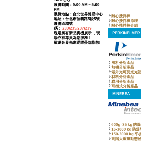
10/18(六)
展覽時間：9:00 AM ~ 5:00
PM
展覽地點：台北世界貿易中心
離心攪拌棒
地址：台北市信義路5段5號
離心攪拌棒原理
展覽區域號
離心攪拌棒介紹
碼：
233/235/237/239
現場將有新品實機展示 ，現
PERKINELMER
場亦有專員為您服務！
敬邀各界先進踴躍蒞臨指教!
層析分析產品
無機分析產品
紫外光可見光光
材料分析產品
聯用分析產品
可攜式分析產品
MINEBEA
600g -35 kg 
16-3000 kg 
150-3000 kg 
高階大重量動態