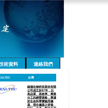
技術資料
連絡我們
EALTEC
台灣
維德生物科技股份有限
公司成立於87年，以
高品質、高效率、專業
分工的經營策略，專適
於生命科學實驗用儀
器、理化儀器之研發、