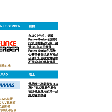
UNKE GERBER
德國
自1904年起，德國
Funke-Gerber已經開
始涉足乳製品行業。經
過100年多的發展，
Funke-Gerbe乳脂離
心機等儀器已成為乳品
研發和安全檢測實驗中
不可或缺的經典儀器。
脂離心機
AMAG
瑞士
世界唯一專業製造TLC
及HPTLC薄層色層分
析設備及應用的第一品
牌先驅領導者
C-MS裝置
C-UV觀察箱
LC展開槽
LC掃瞄分析儀