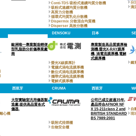
分
Conti-TDS 吸粉式連續均質分散機
滴
吸粉式連續均質分散機
高剪力分散機
循環式均質乳化分散機
Dispermix 分散混合均質機
Disperser 高效分散機
DENSOKU
日本
S
歐洲唯一專業製造輕便
專業製造高品質膜厚檢
型乳脂肪分析儀專業廠
測機,螢光X-RAY膜厚
商
機, 渦電流膜厚機,電解
式膜厚機
鐵
螢光X線膜厚計
電腦式渦电流膜厚機
儀
數位式渦电流膜厚機
儀
攜帶式渦电流膜厚機
電解式膜厚機
西班牙
CRUMA
西班牙
W
大型實驗室汎用儀器製
公司已成立超過35年,
造廠,提供高品質各式
產品符合AFNOR NF
儀器.
X 15-211class 2 and
自
)離心機
BRITISH STANDARD
現
BS 7989:2001
吸附式排煙櫃
生物安全櫃