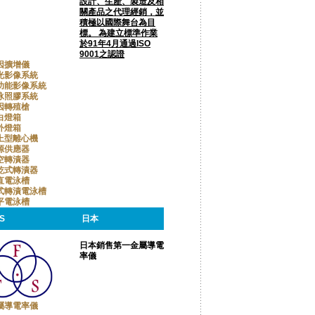
設計、生產、製造及相
關產品之代理經銷，並
積極以國際舞台為目
標。 為建立標準作業
於91年4月通過ISO
9001之認證
因擴增儀
光影像系統
功能影像系統
泳照膠系統
因轉殖槍
白燈箱
外燈箱
上型離心機
源供應器
空轉漬器
乾式轉漬器
直電泳槽
式轉漬電泳槽
平電泳槽
S
日本
日本銷售第一金屬導電
率儀
屬導電率儀