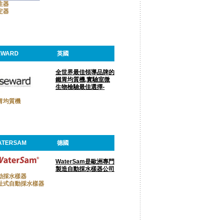
注器
定器
EWARD
英國
全世界最佳領導品牌的
鐵胃均質機,實驗室微
生物檢驗最佳選擇-
胃均質機
ATERSAM
德國
WaterSam是歐洲專門
製造自動採水樣器公司
動採水樣器
址式自動採水樣器