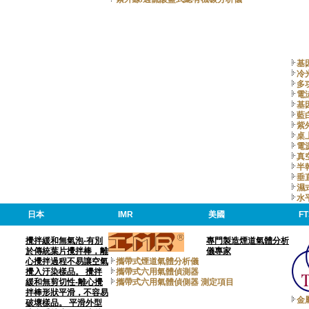
基
冷
多
電
基
藍
紫
桌
電
真
半
垂
濕
水
日本
IMR
美國
FT
攪拌緩和無氣泡-有別
專門製造煙道氣體分析
於傳統葉片攪拌棒，離
儀專家
心攪拌過程不易讓空氣
攜帶式煙道氣體分析儀
攪入汙染樣品。 攪拌
攜帶式六用氣體偵測器
緩和無剪切性-離心攪
攜帶式六用氣體偵側器 測定項目
拌棒形狀平滑，不容易
金
破壞樣品。 平滑外型