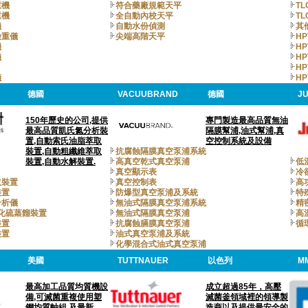
重機
符合藥廠規範天平
T
重機
全自動內校天平
T
儀
自動水份偵測
其
檢重儀
尖端高階天平
HP
機
HP
儀
HP
HP
儀
HP
德國
VACUUBRAND
德國
J
150年歷史的公司,提供
專門製造最高品質無油
最高品質凱氏氮分析裝
隔膜幫浦,油式幫浦,真
置,自動索氏油脂萃取
空控制系統及設備
裝置,自動粗纖維萃取
抗腐蝕隔膜真空泵浦系統
裝置,自動水解裝置.
高真空乾式真空泵浦
低
真空顯示表
冷
取裝置
真空控制表
高
裝置
防爆型真空泵浦及系統
特
分析儀
無油式隔膜真空泵浦系統
精
氧化硫蒸餾裝置
無油式隔膜真空泵浦
高
裝置
抗腐蝕膈膜真空泵浦
循
裝置
油式真空泵浦及系統
化學混合式油式真空泵浦
美國
TUTTNAUER
以色列
M
最高加工品質均質機設
成立超過85年，高壓
備,可滅菌重複使用塑
滅菌釜領域裡的領導製
鋼均質軸組,及最新
造商以及提供最安全的