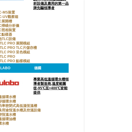
析設備及應用的第一品
牌先驅領導者
C-MS裝置
C-UV觀察箱
LC展開槽
LC掃瞄分析儀
LC照相裝置
LC點樣器
他TLC設備
TLC PRO 展開模組
TLC PRO TLC片儲存槽
TLC PRO 呈色模組
TLC PRO
TLC PRO 點樣模組
ULABO
德國
專業高低溫循環水槽領
導者製造商,溫度範圍
從-95℃至+400℃皆能
提供
溫循環水槽
卻循環水槽
功率密閉式高低溫恆溫槽
殊用途恆溫水槽及控溫設備
密恆溫水槽
溫循環油槽
環水槽