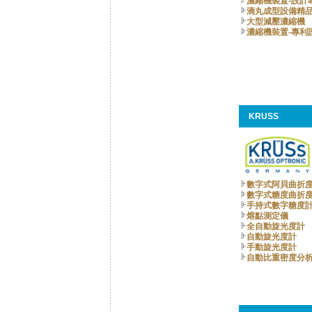
濃縮機裝置-設計
滴丸成型設備精
大型減壓濃縮機
濃縮機裝置-專利
KRUSS
數字式阿貝曲折
數字式糖度曲折
手持式數字糖度計
熔點測定儀
全自動旋光度計
自動旋光度計
手動旋光度計
自動比重密度分