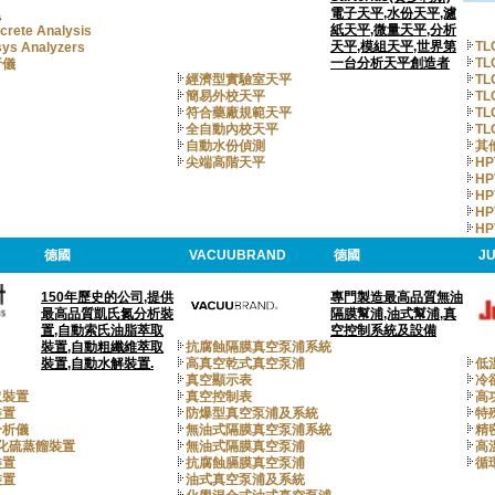
電子天平,水份天平,濾
紙天平,微量天平,分析
ete Analysis
天平,模組天平,世界第
TL
s Analyzers
一台分析天平創造者
TL
析儀
經濟型實驗室天平
T
簡易外校天平
T
符合藥廠規範天平
T
全自動內校天平
T
自動水份偵測
其
尖端高階天平
HP
HP
HP
HP
HP
德國
VACUUBRAND
德國
J
150年歷史的公司,提供
專門製造最高品質無油
最高品質凱氏氮分析裝
隔膜幫浦,油式幫浦,真
置,自動索氏油脂萃取
空控制系統及設備
裝置,自動粗纖維萃取
抗腐蝕隔膜真空泵浦系統
裝置,自動水解裝置.
高真空乾式真空泵浦
低
真空顯示表
冷
取裝置
真空控制表
高
裝置
防爆型真空泵浦及系統
特
分析儀
無油式隔膜真空泵浦系統
精
氧化硫蒸餾裝置
無油式隔膜真空泵浦
高
裝置
抗腐蝕膈膜真空泵浦
循
裝置
油式真空泵浦及系統