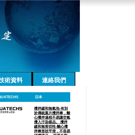
技術資料
連絡我們
QUATECHS
日本
攪拌緩和無氣泡-有別
於傳統葉片攪拌棒，離
心攪拌過程不易讓空氣
攪入汙染樣品。 攪拌
緩和無剪切性-離心攪
拌棒形狀平滑，不容易