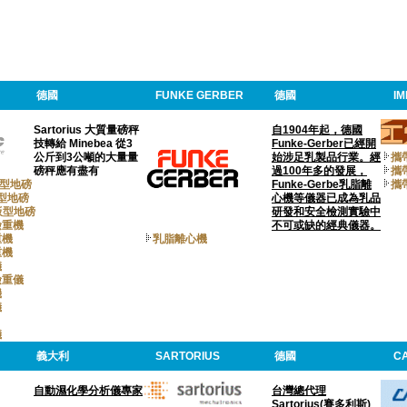
德國
FUNKE GERBER
德國
IM
Sartorius 大質量磅秤
自1904年起，德國
技轉給 Minebea 從3
Funke-Gerber已經開
公斤到3公噸的大量量
始涉足乳製品行業。經
攜
磅秤應有盡有
過100年多的發展，
攜
防爆型地磅
Funke-Gerbe乳脂離
攜
防爆型地磅
心機等儀器已成為乳品
平板型地磅
研發和安全檢測實驗中
檢重機
不可或缺的經典儀器。
重機
乳脂離心機
重機
儀
檢重儀
機
儀
儀
義大利
SARTORIUS
德國
C
自動濕化學分析儀專家
台灣總代理
Sartorius(賽多利斯)