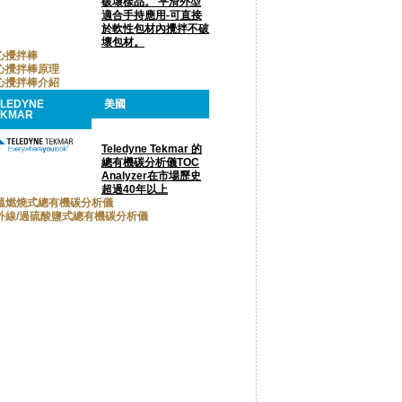
破壞樣品。 平滑外型
適合手持應用-可直接
於軟性包材內攪拌不破
壞包材。
心攪拌棒
心攪拌棒原理
心攪拌棒介紹
ELEDYNE
美國
EKMAR
Teledyne Tekmar 的
總有機碳分析儀TOC
Analyzer在市場歷史
超過40年以上
溫燃燒式總有機碳分析儀
外線/過硫酸鹽式總有機碳分析儀