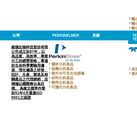
離
離
離
台灣
PERKINELMER
美國
T
T
維德生物科技股份有限
公司成立於87年，以
高品質、高效率、專業
分工的經營策略，專適
層析分析產品
於生命科學實驗用儀
無機分析產品
高
器、理化儀器之研發、
紫外光可見光光譜儀
紫
設計、生產、製造及相
材料分析產品
關產品之代理經銷，並
聯用分析產品
積極以國際舞台為目
可攜式分析產品
標。 為建立標準作業
於91年4月通過ISO
9001之認證