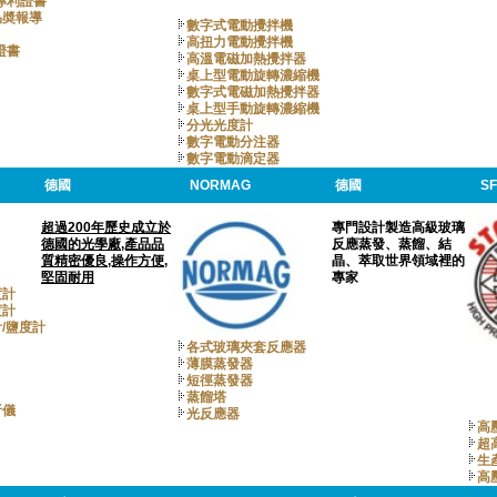
專利證書
品奬報導
數字式電動攪拌機
高扭力電動攪拌機
證書
高溫電磁加熱攪拌器
桌上型電動旋轉濃縮機
數字式電磁加熱攪拌器
桌上型手動旋轉濃縮機
分光光度計
數字電動分注器
數字電動滴定器
德國
NORMAG
德國
S
超過200年歷史成立於
專門設計製造高級玻璃
德國的光學廠,產品品
反應蒸發、蒸餾、結
質精密優良,操作方便,
晶、萃取世界領域裡的
堅固耐用
專家
度計
度計
/鹽度計
各式玻璃夾套反應器
薄膜蒸發器
短徑蒸發器
蒸餾塔
析儀
光反應器
高
超
生
高