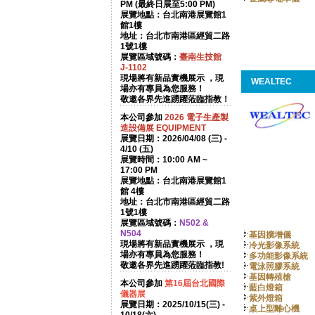
PM (最終日展至5:00 PM)
展覽地點：台北南港展覽館1
館1樓
地址：台北市南港區經貿二路
1號1樓
展覽區域號碼：
臺南生技館
J-1102
現場將有新品實機展示 ，現
WEALTEC
場亦有專員為您服務！
敬邀各界先進踴躍蒞臨指教！
本公司參加
2026
電子生產製
造設備展 EQUIPMENT
展覽日期：2026/04/08 (三) -
4/10 (五)
展覽時間：10:00 AM ~
17:00 PM
展覽地點：台北南港展覽館1
館 4樓
地址：台北市南港區經貿二路
1號1樓
展覽區域號碼：
N502 &
N504
基因擴增儀
現場將有新品實機展示 ，現
冷光影像系統
場亦有專員為您服務！
多功能影像系統
敬邀各界先進踴躍蒞臨指教!
電泳照膠系統
基因轉殖槍
本公司參加
第16屆台北國際
藍白燈箱
儀器展
紫外燈箱
展覽日期：2025/10/15(三) -
桌上型離心機