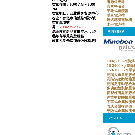
10/18(六)
電源供應器
展覽時間：9:00 AM ~ 5:00
真空轉漬器
PM
半乾式轉漬器
展覽地點：台北世界貿易中心
垂直電泳槽
地址：台北市信義路5段5號
濕式轉漬電泳槽
展覽區域號
水平電泳槽
碼：
233/235/237/239
現場將有新品實機展示 ，現
MINEBEA
場亦有專員為您服務！
敬邀各界先進踴躍蒞臨指教!
600g -35 kg 
16-3000 kg 
150-3000 kg 
高階大重量動態
高階快速動態檢
高階泛用動態檢
多功能德製檢重
德製經濟型動態
經濟型動態檢重
下落式金屬檢測
管式金屬檢測儀
穿隧式金屬檢測
SYSTEA