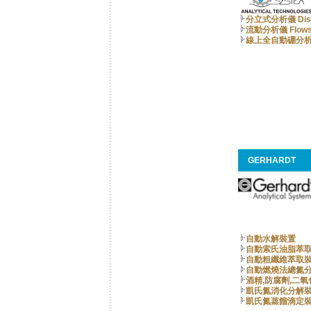
分立式分析儀 Discr
流動分析儀 Flowsy
線上全自動硼分
GERHARDT
自動水解裝置
自動索氏油脂萃
自動粗纖維萃取
自動燃燒法總氮
酒精,防腐劑,二
凱氏氮消化分解
凱氏氮蒸餾滴定