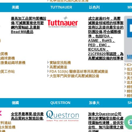
化學混合式油式真空泵浦
美國
TUTTNAUER
以色列
M
最高加工品質均質機設
成立超過85年，高壓
備,可滅菌重複使用塑
滅菌釜領域裡的領導製
鋼均質軸組,及最新
造商以及提供最安全的
Bead Mill產品
防護設備,符合國際標
準，包括FDA，
機
ASME，RoHS，
PED，EMC，
IEC/UL/EN，
均質機
21CFR820等認證，為
組織球磨機
高壓滅菌設備的領導者
速微量組織球磨機
實驗室洗瓶機
I
高壓滅菌釜
低
均質工作站
FDA 510(k) 醫療器材專用高壓滅菌釜
恆
大型單門與穿牆式高壓滅菌設備
真
送
精
精
精
德國
QUESTRON
加拿大
SH
全世界最專業,提供最
加拿大Questron公司
高品質純水製造設備.
專注於實驗室自動化處
資料連結
理腐蝕性液體，提供安
 I 純水製造機
全性、無污染環境之樣
製造機
品消解