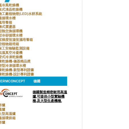
溫冷風乾燥機
板式凍晶乾燥機
物工廠植物燈(LED)水耕系統
溫循環水槽
溫培養箱
轉式震盪器
型熱交換循環機
型冷卻循環水槽
室梯度恆溫恆濕培養箱
控植物栽培箱
保工安檢驗監測設備
低溫真空冷凝機
管式冷凍乾燥機
凍乾燥機-儀器精品奬
密型冷凍循環水槽
凍乾燥機-新型專利證書
凍乾燥機-設計專利證書
HERMCONCEPT
德國
德國製造精密耐用高溫
爐,可提供小型實驗機
種,及大型生產機種.
形爐
溫爐
上型高溫爐
溫循環烘箱
形爐