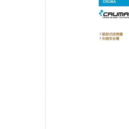
CRUMA
吸附式排煙櫃
生物安全櫃