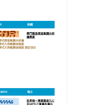
R
美國
專門製造煙道氣體分析
儀專家
帶式煙道氣體分析儀
帶式六用氣體偵測器
帶式六用氣體偵側器 測定項目
AMAG
瑞士
世界唯一專業製造TLC
及HPTLC薄層色層分