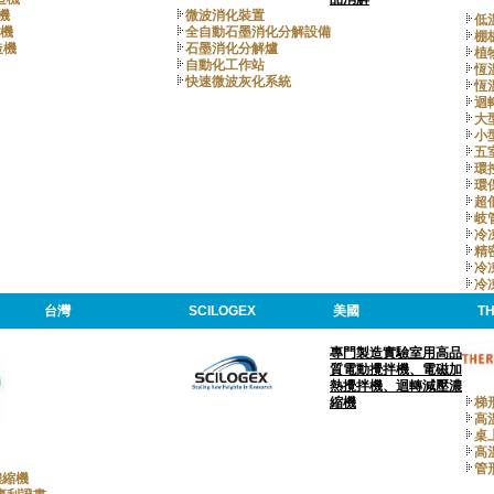
造機
微波消化裝置
低
造機
全自動石墨消化分解設備
棚
造機
石墨消化分解爐
植
自動化工作站
恆
快速微波灰化系統
恆
迴
大
小
五
環
環
超
岐
冷
精
冷
冷
台灣
SCILOGEX
美國
T
專門製造實驗室用高品
質電動攪拌機、電磁加
熱攪拌機、迴轉減壓濃
縮機
梯
高
桌
高
管
濃縮機