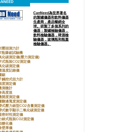
ANNEED
CanNeed為世界著名
的製罐儀器和飲料儀器
生產商，產品暢銷全
球。研製了多個系列的
儀器：製罐檢驗儀器，
飲料檢驗儀器，啤酒檢
驗儀器，玻璃瓶和瓶蓋
檢驗儀器。
封壓頭測力計
ET瓶爆破試驗機
氧化碳測定儀(壓力測定儀)
字式瓶裝CO2測定儀
氧化碳測定儀
菌溫度記錄儀
罐鋸
子觸控式扭力計
頭度測定儀
邊測微計
身高度規
邊開度測定儀
罐翻邊寬度測定儀
帶式壓力錶型CO2含量測定儀
帶式數字顯示二氧化碳測定儀
蓋密封性測定儀
力錶式瓶裝CO2測定儀
動糖化儀
身壁厚儀