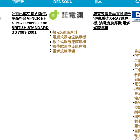
西班牙
DENSOKU
日本
C
公司已成立超過35年,
專業製造高品質膜厚檢
產品符合AFNOR NF
測機,螢光X-RAY膜厚
X 15-211class 2 and
機, 渦電流膜厚機,電解
BRITISH STANDARD
式膜厚機
BS 7989:2001
螢光X線膜厚計
電腦式渦电流膜厚機
數位式渦电流膜厚機
攜帶式渦电流膜厚機
電解式膜厚機
卷
P
二
數
二
殺
剖
電
埋
卷
罐
鉤
空
攜
攜
封
壓
自
瓶