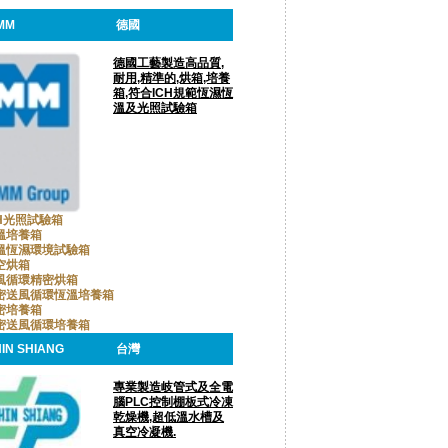
MM
德國
德國工藝製造高品質,
耐用,精準的,烘箱,培養
箱,符合ICH規範恆濕恆
溫及光照試驗箱
CH光照試驗箱
溫培養箱
溫恆濕環境試驗箱
空烘箱
風循環精密烘箱
密送風循環恆溫培養箱
密培養箱
密送風循環培養箱
IN SHIANG
台灣
專業製造岐管式及全電
腦PLC控制棚板式冷凍
乾燥機,超低溫水槽及
真空冷凝機.