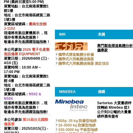
PM (最終日展至5:00 PM)
展覽地點：台北南港展覽館1
館1樓
地址：台北市南港區經貿二路
1號1樓
展覽區域號碼：
臺南生技館
J-1102
現場將有新品實機展示 ，現
IMR
美國
場亦有專員為您服務！
敬邀各界先進踴躍蒞臨指教！
專門製造煙道氣體分析
本公司參加
2026
電子生產製
儀專家
造設備展 EQUIPMENT
攜帶式煙道氣體分析儀
展覽日期：2026/04/08 (三) -
攜帶式六用氣體偵測器
4/10 (五)
攜帶式六用氣體偵側器 測定項目
展覽時間：10:00 AM ~
17:00 PM
展覽地點：台北南港展覽館1
館 4樓
地址：台北市南港區經貿二路
1號1樓
MINEBEA
德國
展覽區域號碼：
N502 &
N504
現場將有新品實機展示 ，現
Sartorius 大質量磅秤
場亦有專員為您服務！
技轉給 Minebea 從3
敬邀各界先進踴躍蒞臨指教!
公斤到3公噸的大量量
磅秤應有盡有
本公司參加
第16屆台北國際
600g -35 kg 防爆型地磅
儀器展
16-3000 kg 防爆型地磅
展覽日期：2025/10/15(三) -
150-3000 kg 平板型地磅