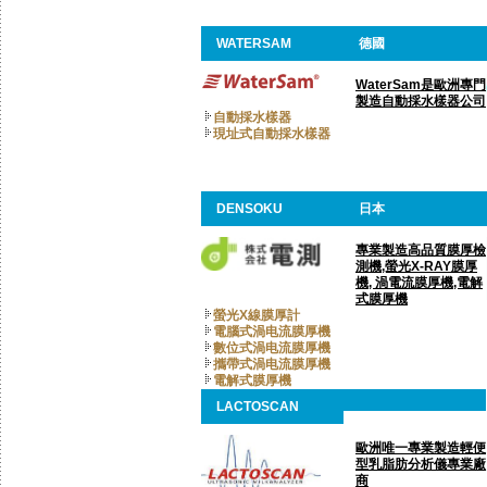
WATERSAM
德國
WaterSam是歐洲專門
製造自動採水樣器公司
自動採水樣器
現址式自動採水樣器
DENSOKU
日本
專業製造高品質膜厚檢
測機,螢光X-RAY膜厚
機, 渦電流膜厚機,電解
式膜厚機
螢光X線膜厚計
電腦式渦电流膜厚機
數位式渦电流膜厚機
攜帶式渦电流膜厚機
電解式膜厚機
LACTOSCAN
歐洲唯一專業製造輕便
型乳脂肪分析儀專業廠
商