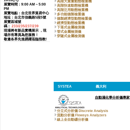
10/18(六)
高階大重量動態檢重機
展覽時間：9:00 AM ~ 5:00
高階快速動態檢重機
PM
高階泛用動態檢重機
展覽地點：台北世界貿易中心
多功能德製檢重儀
地址：台北市信義路5段5號
德製經濟型動態檢重儀
展覽區域號
經濟型動態檢重機
碼：
233/235/237/239
下落式金屬檢測儀
現場將有新品實機展示 ，現
管式金屬檢測儀
場亦有專員為您服務！
穿隧式金屬檢測儀
敬邀各界先進踴躍蒞臨指教!
SYSTEA
義大利
自動濕化學分析儀專家
分立式分析儀 Discrete Analysis
流動分析儀 Flowsys Analyzers
線上全自動硼分析儀