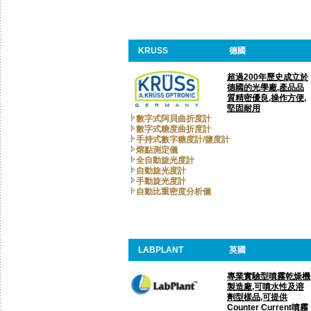
KRUSS
德國
超過200年歷史成立於
德國的光學廠,產品品
質精密優良,操作方便,
堅固耐用
數字式阿貝曲折度計
數字式糖度曲折度計
手持式數字糖度計/鹽度計
熔點測定儀
全自動旋光度計
自動旋光度計
手動旋光度計
自動比重密度分析儀
LABPLANT
英國
專業實驗型噴霧乾燥機
製造廠,可噴水性及溶
劑型樣品,可提供
Counter Current噴霧