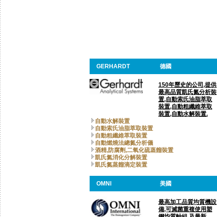
GERHARDT
德國
150年歷史的公司,提供
最高品質凱氏氮分析裝
置,自動索氏油脂萃取
裝置,自動粗纖維萃取
裝置,自動水解裝置.
自動水解裝置
自動索氏油脂萃取裝置
自動粗纖維萃取裝置
自動燃燒法總氮分析儀
酒精,防腐劑,二氧化硫蒸餾裝置
凱氏氮消化分解裝置
凱氏氮蒸餾滴定裝置
OMNI
美國
最高加工品質均質機設
備,可滅菌重複使用塑
鋼均質軸組,及最新