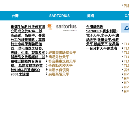
乳
台灣
SARTORIUS
德國
C
維德生物科技股份有限
台灣總代理
公司成立於87年，以
Sartorius(賽多利斯)
高品質、高效率、專業
電子天平,水份天平,濾
分工的經營策略，專適
紙天平,微量天平,分析
於生命科學實驗用儀
天平,模組天平,世界第
TL
器、理化儀器之研發、
一台分析天平創造者
TL
設計、生產、製造及相
經濟型實驗室天平
T
關產品之代理經銷，並
簡易外校天平
T
積極以國際舞台為目
符合藥廠規範天平
T
標。 為建立標準作業
全自動內校天平
T
於91年4月通過ISO
自動水份偵測
其
9001之認證
尖端高階天平
HP
HP
HP
HP
HP