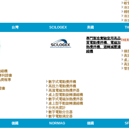
岐
冷
精
冷
冷
台灣
SCILOGEX
美國
T
專門製造實驗室用高品
質電動攪拌機、電磁加
熱攪拌機、迴轉減壓濃
縮機
梯
高
桌
高
管
濃縮機
專利證書
品奬報導
數字式電動攪拌機
高扭力電動攪拌機
證書
高溫電磁加熱攪拌器
桌上型電動旋轉濃縮機
數字式電磁加熱攪拌器
桌上型手動旋轉濃縮機
分光光度計
數字電動分注器
數字電動滴定器
德國
NORMAG
德國
S