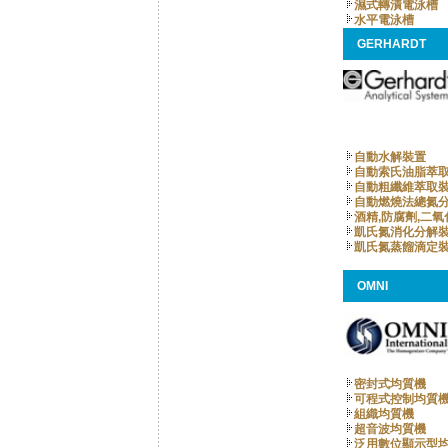
濕式轉漬電泳槽
水平電泳槽
GERHARDT
自動水解裝置
自動索氏油脂萃
自動粗纖維萃取
自動燃燒法總氮
酒精,防腐劑,二
凱氏氮消化分解
凱氏氮蒸餾滴定
OMNI
密封式均質機
可程式控制均質
組織均質機
超音波均質機
泛用數位顯示型