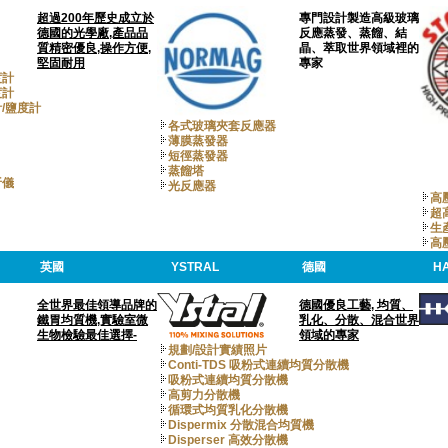
超過200年歷史成立於
專門設計製造高級玻璃
德國的光學廠,產品品
反應蒸發、蒸餾、結
質精密優良,操作方便,
晶、萃取世界領域裡的
堅固耐用
專家
度計
度計
/鹽度計
各式玻璃夾套反應器
薄膜蒸發器
短徑蒸發器
蒸餾塔
析儀
光反應器
高
超
生
高
英國
YSTRAL
德國
H
全世界最佳領導品牌的
德國優良工藝, 均質、
鐵胃均質機,實驗室微
乳化、分散、混合世界
生物檢驗最佳選擇-
領域的專家
規劃/設計實績照片
Conti-TDS 吸粉式連續均質分散機
吸粉式連續均質分散機
高剪力分散機
循環式均質乳化分散機
Dispermix 分散混合均質機
Disperser 高效分散機