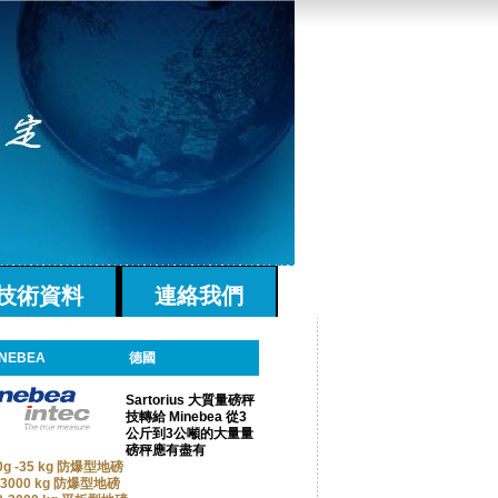
技術資料
連絡我們
INEBEA
德國
Sartorius 大質量磅秤
技轉給 Minebea 從3
公斤到3公噸的大量量
磅秤應有盡有
0g -35 kg 防爆型地磅
-3000 kg 防爆型地磅