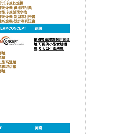
管式冷凍乾燥機
凍乾燥機-儀器精品奬
密型冷凍循環水槽
凍乾燥機-新型專利證書
凍乾燥機-設計專利證書
HERMCONCEPT
德國
德國製造精密耐用高溫
爐,可提供小型實驗機
種,及大型生產機種.
形爐
溫爐
上型高溫爐
溫循環烘箱
形爐
FP
英國