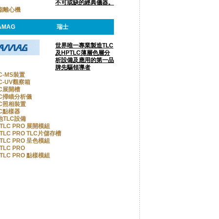
不可或缺的經典儀器。
脂離心機
AMAG
瑞士
世界唯一專業製造TLC
及HPTLC薄層色層分
析設備及應用的第一品
牌先驅領導者
C-MS裝置
C-UV觀察箱
LC展開槽
LC掃瞄分析儀
LC照相裝置
LC點樣器
他TLC設備
TLC PRO 展開模組
TLC PRO TLC片儲存槽
TLC PRO 呈色模組
TLC PRO
TLC PRO 點樣模組