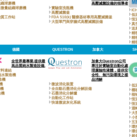
組織球磨機
高壓滅菌設備的領導者
速微量組織球磨機
實驗室洗瓶機
I
高壓滅菌釜
低
均質工作站
FDA 510(k) 醫療器材專用高壓滅菌釜
恆
大型單門與穿牆式高壓滅菌設備
真
送
精
精
精
德國
QUESTRON
加拿大
SH
全世界最專業,提供最
加拿大Questron公司
高品質純水製造設備.
專注於實驗室自動化處
資料連結
理腐蝕性液體，提供安
 I 純水製造機
全性、無污染環境之樣
製造機
品消解
造機
微波消化裝置
低
造機
全自動石墨消化分解設備
棚
造機
石墨消化分解爐
植
自動化工作站
恆
快速微波灰化系統
恆
迴
大
小
五
環
環
超