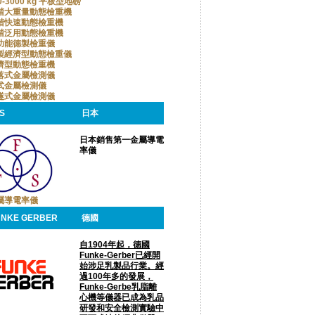
0-3000 kg 平板型地磅
階大重量動態檢重機
階快速動態檢重機
階泛用動態檢重機
功能德製檢重儀
製經濟型動態檢重儀
濟型動態檢重機
落式金屬檢測儀
式金屬檢測儀
隧式金屬檢測儀
S
日本
日本銷售第一金屬導電
率儀
屬導電率儀
UNKE GERBER
德國
自1904年起，德國
Funke-Gerber已經開
始涉足乳製品行業。經
過100年多的發展，
Funke-Gerbe乳脂離
心機等儀器已成為乳品
研發和安全檢測實驗中