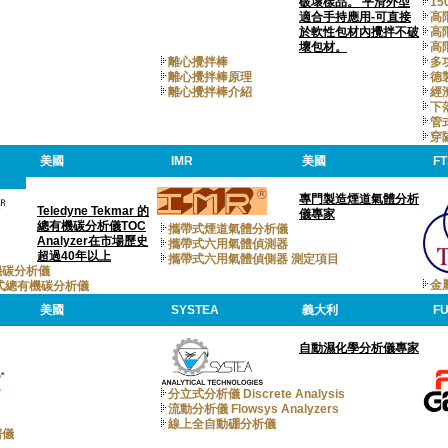
破壞樣品。 平滑外型
15
適合手持應用-可直接
高
於軟性包材內攪拌不破
高
壞包材。
高
離心攪拌棒
多
離心攪拌棒原理
德
離心攪拌棒介紹
經
下
管
穿
美國
IMR
美國
FT
專門製造煙道氣體分析
Teledyne Tekmar 的
儀專家
總有機碳分析儀TOC
攜帶式煙道氣體分析儀
Analyzer在市場歷史
攜帶式六用氣體偵測器
超過40年以上
攜帶式六用氣體偵側器 測定項目
機碳分析儀
金
式總有機碳分析儀
美國
SYSTEA
義大利
F
自動濕化學分析儀專家
分立式分析儀 Discrete Analysis
流動分析儀 Flowsys Analyzers
線上全自動硼分析儀
譜儀