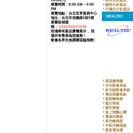
10/18(六)
材料分析產品
展覽時間：9:00 AM ~ 5:00
聯用分析產品
PM
可攜式分析產品
展覽地點：台北世界貿易中心
WEALTEC
地址：台北市信義路5段5號
展覽區域號
碼：
233/235/237/239
現場將有新品實機展示 ，現
場亦有專員為您服務！
敬邀各界先進踴躍蒞臨指教!
基因擴增儀
冷光影像系統
多功能影像系統
電泳照膠系統
基因轉殖槍
藍白燈箱
紫外燈箱
桌上型離心機
電源供應器
真空轉漬器
半乾式轉漬器
垂直電泳槽