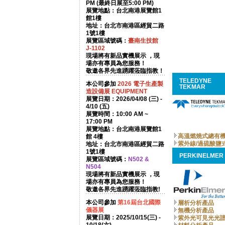
PM (最終日展至5:00 PM)
展覽地點：台北南港展覽館1
館1樓
地址：台北市南港區經貿二路
1號1樓
展覽區域號碼：
臺南生技館
J-1102
現場將有新品實機展示 ，現
場亦有專員為您服務！
敬邀各界先進踴躍蒞臨指教！
TELEDYNE
本公司參加
2026
電子生產製
TEKMAR
造設備展 EQUIPMENT
展覽日期：2026/04/08 (三) -
4/10 (五)
展覽時間：10:00 AM ~
17:00 PM
展覽地點：台北南港展覽館1
高溫燃燒式總有
館 4樓
紫外線/過硫酸鹽
地址：台北市南港區經貿二路
1號1樓
PERKINELMER
展覽區域號碼：
N502 &
N504
現場將有新品實機展示 ，現
場亦有專員為您服務！
敬邀各界先進踴躍蒞臨指教!
本公司參加
第16屆台北國際
層析分析產品
儀器展
無機分析產品
展覽日期：2025/10/15(三) -
紫外光可見光光