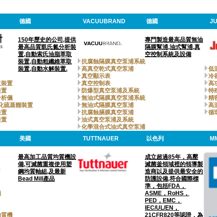
德國
VACUUBRAND
德國
J
150年歷史的公司,提供
專門製造最高品質無油
最高品質凱氏氮分析裝
隔膜幫浦,油式幫浦,真
置,自動索氏油脂萃取
空控制系統及設備
裝置,自動粗纖維萃取
抗腐蝕隔膜真空泵浦系統
裝置,自動水解裝置.
高真空乾式真空泵浦
低
真空顯示表
冷
取裝置
真空控制表
高
裝置
防爆型真空泵浦及系統
特
分析儀
無油式隔膜真空泵浦系統
精
氧化硫蒸餾裝置
無油式隔膜真空泵浦
高
裝置
抗腐蝕膈膜真空泵浦
循
裝置
油式真空泵浦及系統
化學混合式油式真空泵浦
美國
TUTTNAUER
以色列
M
最高加工品質均質機設
成立超過85年，高壓
備,可滅菌重複使用塑
滅菌釜領域裡的領導製
鋼均質軸組,及最新
造商以及提供最安全的
Bead Mill產品
防護設備,符合國際標
準，包括FDA，
機
ASME，RoHS，
PED，EMC，
IEC/UL/EN，
均質機
21CFR820等認證，為