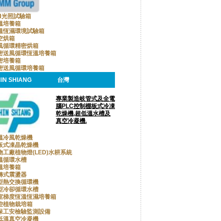
CH光照試驗箱
溫培養箱
溫恆濕環境試驗箱
空烘箱
風循環精密烘箱
密送風循環恆溫培養箱
密培養箱
密送風循環培養箱
IN SHIANG
台灣
專業製造岐管式及全電
腦PLC控制棚板式冷凍
乾燥機,超低溫水槽及
真空冷凝機.
溫冷風乾燥機
板式凍晶乾燥機
物工廠植物燈(LED)水耕系統
溫循環水槽
溫培養箱
轉式震盪器
型熱交換循環機
型冷卻循環水槽
室梯度恆溫恆濕培養箱
控植物栽培箱
保工安檢驗監測設備
低溫真空冷凝機