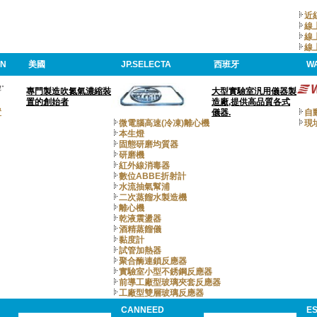
近
線
線
線
ON
美國
JP.SELECTA
西班牙
W
專門製造吹氮氣濃縮裝
大型實驗室汎用儀器製
置的創始者
造廠,提供高品質各式
置
儀器.
自
微電腦高速(冷凍)離心機
現
本生燈
固態研磨均質器
研磨機
紅外線消毒器
數位ABBE折射計
水流抽氣幫浦
二次蒸餾水製造機
離心機
乾液震盪器
酒精蒸餾儀
黏度計
試管加熱器
聚合酶連鎖反應器
實驗室小型不銹鋼反應器
前導工廠型玻璃夾套反應器
工廠型雙層玻璃反應器
CANNEED
E