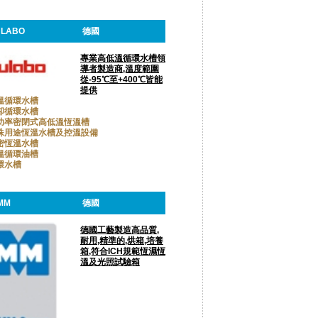
ULABO
德國
專業高低溫循環水槽領
導者製造商,溫度範圍
從-95℃至+400℃皆能
提供
溫循環水槽
卻循環水槽
功率密閉式高低溫恆溫槽
殊用途恆溫水槽及控溫設備
密恆溫水槽
溫循環油槽
環水槽
MM
德國
德國工藝製造高品質,
耐用,精準的,烘箱,培養
箱,符合ICH規範恆濕恆
溫及光照試驗箱