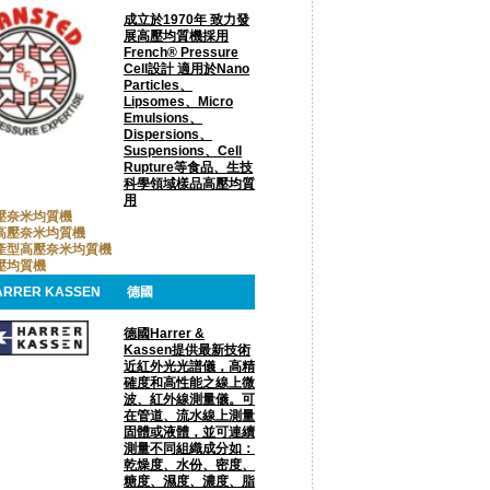
成立於1970年 致力發
展高壓均質機採用
French® Pressure
Cell設計 適用於Nano
Particles、
Lipsomes、Micro
Emulsions、
Dispersions、
Suspensions、Cell
Rupture等食品、生技
科學領域樣品高壓均質
用
壓奈米均質機
高壓奈米均質機
產型高壓奈米均質機
壓均質機
ARRER KASSEN
德國
德國Harrer &
Kassen提供最新技術
近紅外光光譜儀，高精
確度和高性能之線上微
波、紅外線測量儀。可
在管道、流水線上測量
固體或液體，並可連續
測量不同組織成分如：
乾燥度、水份、密度、
糖度、濕度、濃度、脂