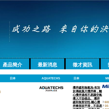
產品簡介
最新消息
徵才資訊
日本
AQUATECHS
日本
M
攪拌緩和無氣泡-有別
於傳統葉片攪拌棒，離
儀
心攪拌過程不易讓空氣
攪入汙染樣品。 攪拌
緩和無剪切性-離心攪
60
拌棒形狀平滑，不容易
16