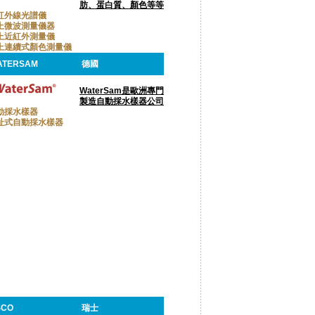
肪、蛋白質、顏色等等
紅外線光譜儀
上微波測量儀器
上近紅外測量儀
上連續式顏色測量儀
ATERSAM
德國
WaterSam是歐洲專門
製造自動採水樣器公司
動採水樣器
址式自動採水樣器
SCO
瑞士