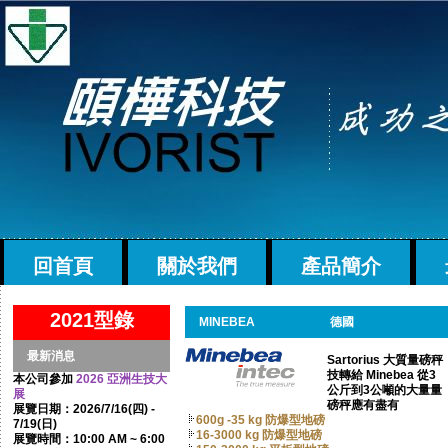
回首頁
關於我們
產品簡介
2021型錄
MINEBEA
德國
最新消息
Sartorius 大質量磅秤
技轉給 Minebea 從3
本公司參加
2026 亞洲生技大
公斤到3公噸的大量量
展
磅秤應有盡有
展覽日期：2026/7/16(四) -
600g -35 kg 防爆型地磅
7/19(日)
16-3000 kg 防爆型地磅
展覽時間：10:00 AM ~ 6:00