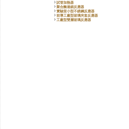
試管加熱器
聚合酶連鎖反應器
實驗室小型不銹鋼反應器
前導工廠型玻璃夾套反應器
工廠型雙層玻璃反應器