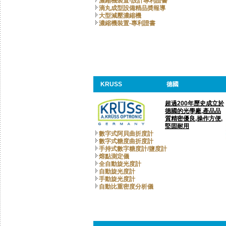
濃縮機裝置-設計專利證書
滴丸成型設備精品奬報導
大型減壓濃縮機
濃縮機裝置-專利證書
KRUSS
德國
超過200年歷史成立於
德國的光學廠,產品品
質精密優良,操作方便,
堅固耐用
數字式阿貝曲折度計
數字式糖度曲折度計
手持式數字糖度計/鹽度計
熔點測定儀
全自動旋光度計
自動旋光度計
手動旋光度計
自動比重密度分析儀