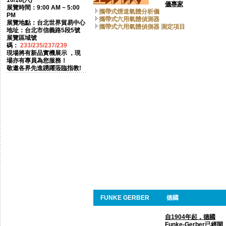
10/18(六)
儀專家
展覽時間：9:00 AM ~ 5:00
攜帶式煙道氣體分析儀
PM
攜帶式六用氣體偵測器
展覽地點：台北世界貿易中心
攜帶式六用氣體偵側器 測定項目
地址：台北市信義路5段5號
展覽區域號
碼：
233/235/237/239
現場將有新品實機展示 ，現
場亦有專員為您服務！
敬邀各界先進踴躍蒞臨指教!
FUNKE GERBER
德國
自1904年起，德國
Funke-Gerber已經開