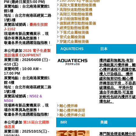
150-3000 kg 平板型地磅
PM (最終日展至5:00 PM)
高階大重量動態檢重機
展覽地點：台北南港展覽館1
高階快速動態檢重機
館1樓
高階泛用動態檢重機
地址：台北市南港區經貿二路
多功能德製檢重儀
1號1樓
德製經濟型動態檢重儀
展覽區域號碼：
臺南生技館
經濟型動態檢重機
J-1102
下落式金屬檢測儀
現場將有新品實機展示 ，現
管式金屬檢測儀
場亦有專員為您服務！
穿隧式金屬檢測儀
敬邀各界先進踴躍蒞臨指教！
AQUATECHS
日本
本公司參加
2026
電子生產製
造設備展 EQUIPMENT
展覽日期：2026/04/08 (三) -
攪拌緩和無氣泡-有別
4/10 (五)
於傳統葉片攪拌棒，離
展覽時間：10:00 AM ~
心攪拌過程不易讓空氣
17:00 PM
攪入汙染樣品。 攪拌
展覽地點：台北南港展覽館1
緩和無剪切性-離心攪
館 4樓
拌棒形狀平滑，不容易
地址：台北市南港區經貿二路
破壞樣品。 平滑外型
1號1樓
適合手持應用-可直接
展覽區域號碼：
N502 &
於軟性包材內攪拌不破
N504
壞包材。
現場將有新品實機展示 ，現
離心攪拌棒
場亦有專員為您服務！
離心攪拌棒原理
敬邀各界先進踴躍蒞臨指教!
離心攪拌棒介紹
本公司參加
第16屆台北國際
IMR
美國
儀器展
展覽日期：2025/10/15(三) -
專門製造煙道氣體分析