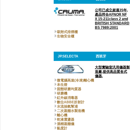
公司已成立超過35年,
產品符合AFNOR NF
X 15-211class 2 and
BRITISH STANDARD
BS 7989:2001
吸附式排煙櫃
生物安全櫃
JP.SELECTA
西班牙
大型實驗室汎用儀器製
造廠,提供高品質各式
儀器.
微電腦高速(冷凍)離心機
本生燈
固態研磨均質器
研磨機
紅外線消毒器
數位ABBE折射計
水流抽氣幫浦
二次蒸餾水製造機
離心機
乾液震盪器
酒精蒸餾儀
黏度計