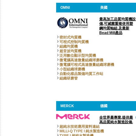
OMNI
美國
最高加工品質均質機設
備,可滅菌重複使用塑
鋼均質軸組,及最新
Bead Mill產品
密封式均質機
可程式控制均質機
組織均質機
超音波均質機
泛用數位顯示型均質機
微電腦高速微量組織球磨機
微電腦可程式高速微量組織球磨機
小型組織球磨機
自動化樣品製備均質工作站
組織研磨管
MERCK
德國
全世界最專業,提供最
高品質純水製造設備.
超純水技術應用資料連結
MILLI-Q TYPE I 純水製造機
TYPE I 超純水製造機