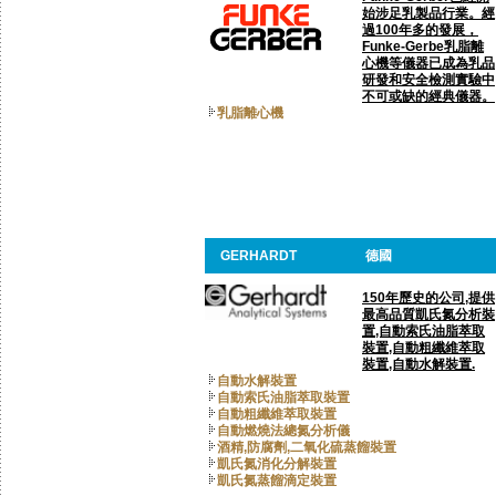
始涉足乳製品行業。經
過100年多的發展，
Funke-Gerbe乳脂離
心機等儀器已成為乳品
研發和安全檢測實驗中
不可或缺的經典儀器。
乳脂離心機
GERHARDT
德國
150年歷史的公司,提供
最高品質凱氏氮分析裝
置,自動索氏油脂萃取
裝置,自動粗纖維萃取
裝置,自動水解裝置.
自動水解裝置
自動索氏油脂萃取裝置
自動粗纖維萃取裝置
自動燃燒法總氮分析儀
酒精,防腐劑,二氧化硫蒸餾裝置
凱氏氮消化分解裝置
凱氏氮蒸餾滴定裝置