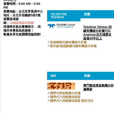
10/18(六)
展覽時間：9:00 AM ~ 5:00
PM
展覽地點：台北世界貿易中心
TELEDYNE
美國
地址：台北市信義路5段5號
TEKMAR
展覽區域號
碼：
233/235/237/239
現場將有新品實機展示 ，現
Teledyne Tekmar 的
場亦有專員為您服務！
總有機碳分析儀TOC
敬邀各界先進踴躍蒞臨指教!
Analyzer在市場歷史
超過40年以上
高溫燃燒式總有機碳分析儀
紫外線/過硫酸鹽式總有機碳分析儀
IMR
美國
專門製造煙道氣體分析
儀專家
攜帶式煙道氣體分析儀
攜帶式六用氣體偵測器
攜帶式六用氣體偵側器 測定項目