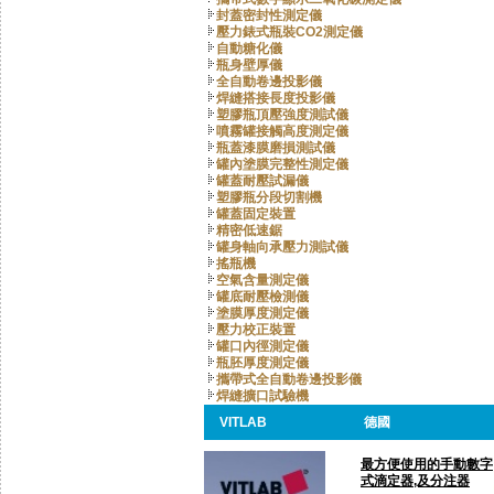
封蓋密封性測定儀
壓力錶式瓶裝CO2測定儀
自動糖化儀
瓶身壁厚儀
全自動卷邊投影儀
焊縫搭接長度投影儀
塑膠瓶頂壓強度測試儀
噴霧罐接觸高度測定儀
瓶蓋漆膜磨損測試儀
罐內塗膜完整性測定儀
罐蓋耐壓試漏儀
塑膠瓶分段切割機
罐蓋固定裝置
精密低速鋸
罐身軸向承壓力測試儀
搖瓶機
空氣含量測定儀
罐底耐壓檢測儀
塗膜厚度測定儀
壓力校正裝置
罐口內徑測定儀
瓶胚厚度測定儀
攜帶式全自動卷邊投影儀
焊縫擴口試驗機
VITLAB
德國
最方便使用的手動數字
式滴定器,及分注器