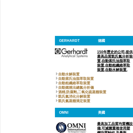
GERHARDT
德國
150年歷史的公司,提供
最高品質凱氏氮分析裝
置,自動索氏油脂萃取
裝置,自動粗纖維萃取
裝置,自動水解裝置.
自動水解裝置
自動索氏油脂萃取裝置
自動粗纖維萃取裝置
自動燃燒法總氮分析儀
酒精,防腐劑,二氧化硫蒸餾裝置
凱氏氮消化分解裝置
凱氏氮蒸餾滴定裝置
OMNI
美國
最高加工品質均質機設
備,可滅菌重複使用塑
鋼均質軸組,及最新