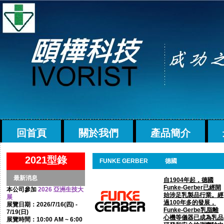
回首頁
關於我們
產品簡介
2021型錄
FUNKE GERBER
德國
最新消息
自1904年起，德國
Funke-Gerber已經開
本公司參加
2026 亞洲生技大
始涉足乳製品行業。經
展
過100年多的發展，
展覽日期：2026/7/16(四) -
Funke-Gerbe乳脂離
7/19(日)
心機等儀器已成為乳品
展覽時間：10:00 AM ~ 6:00