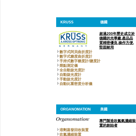
KRUSS
德國
超過200年歷史成立於
德國的光學廠,產品品
質精密優良,操作方便,
堅固耐用
數字式阿貝曲折度計
數字式糖度曲折度計
手持式數字糖度計/鹽度計
熔點測定儀
全自動旋光度計
自動旋光度計
手動旋光度計
自動比重密度分析儀
ORGANOMATION
美國
專門製造吹氮氣濃縮裝
置的創始者
溶劑蒸發回收裝置
吹氮濃縮裝置