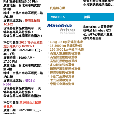
研發和安全檢測實驗中
PM (最終日展至5:00 PM)
不可或缺的經典儀器。
展覽地點：台北南港展覽館1
乳脂離心機
館1樓
地址：台北市南港區經貿二路
1號1樓
MINEBEA
德國
展覽區域號碼：
臺南生技館
J-1102
Sartorius 大質量磅秤
現場將有新品實機展示 ，現
技轉給 Minebea 從3
場亦有專員為您服務！
公斤到3公噸的大量量
敬邀各界先進踴躍蒞臨指教！
磅秤應有盡有
600g -35 kg 防爆型地磅
本公司參加
2026
電子生產製
16-3000 kg 防爆型地磅
造設備展 EQUIPMENT
150-3000 kg 平板型地磅
展覽日期：2026/04/08 (三) -
高階大重量動態檢重機
4/10 (五)
高階快速動態檢重機
展覽時間：10:00 AM ~
高階泛用動態檢重機
17:00 PM
多功能德製檢重儀
展覽地點：台北南港展覽館1
德製經濟型動態檢重儀
館 4樓
經濟型動態檢重機
地址：台北市南港區經貿二路
下落式金屬檢測儀
1號1樓
管式金屬檢測儀
展覽區域號碼：
N502 &
穿隧式金屬檢測儀
N504
現場將有新品實機展示 ，現
場亦有專員為您服務！
敬邀各界先進踴躍蒞臨指教!
本公司參加
第16屆台北國際
儀器展
展覽日期：2025/10/15(三) -