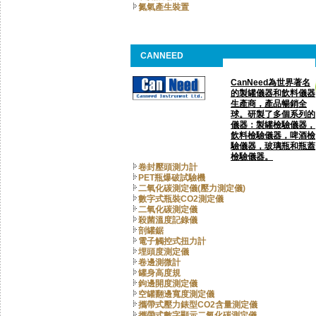
氮氣產生裝置
CANNEED
CanNeed為世界著名
的製罐儀器和飲料儀器
生產商，產品暢銷全
球。研製了多個系列的
儀器：製罐檢驗儀器，
飲料檢驗儀器，啤酒檢
驗儀器，玻璃瓶和瓶蓋
檢驗儀器。
卷封壓頭測力計
PET瓶爆破試驗機
二氧化碳測定儀(壓力測定儀)
數字式瓶裝CO2測定儀
二氧化碳測定儀
殺菌溫度記錄儀
剖罐鋸
電子觸控式扭力計
埋頭度測定儀
卷邊測微計
罐身高度規
鉤邊開度測定儀
空罐翻邊寬度測定儀
攜帶式壓力錶型CO2含量測定儀
攜帶式數字顯示二氧化碳測定儀