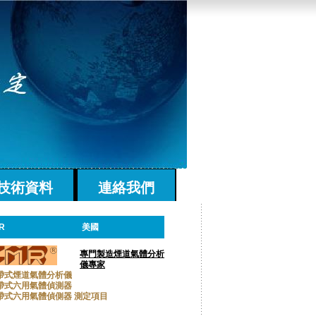
技術資料
連絡我們
R
美國
專門製造煙道氣體分析
儀專家
帶式煙道氣體分析儀
帶式六用氣體偵測器
帶式六用氣體偵側器 測定項目