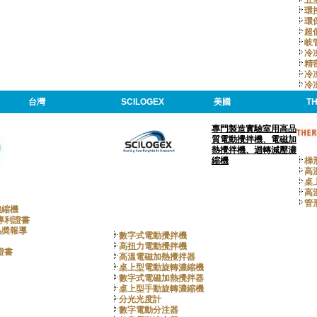
環
環
超
岐
冷
精
冷
冷
台灣
SCILOGEX
美國
T
專門製造實驗室用高品
質電動攪拌機、電磁加
熱攪拌機、迴轉減壓濃
縮機
梯
高
桌
高
管
濃縮機
專利證書
品奬報導
數字式電動攪拌機
高扭力電動攪拌機
證書
高溫電磁加熱攪拌器
桌上型電動旋轉濃縮機
數字式電磁加熱攪拌器
桌上型手動旋轉濃縮機
分光光度計
數字電動分注器