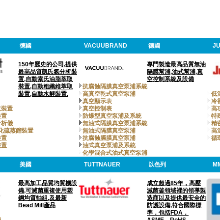
德國
VACUUBRAND
德國
J
150年歷史的公司,提供
專門製造最高品質無油
最高品質凱氏氮分析裝
隔膜幫浦,油式幫浦,真
置,自動索氏油脂萃取
空控制系統及設備
裝置,自動粗纖維萃取
抗腐蝕隔膜真空泵浦系統
裝置,自動水解裝置.
高真空乾式真空泵浦
低
真空顯示表
冷
取裝置
真空控制表
高
裝置
防爆型真空泵浦及系統
特
分析儀
無油式隔膜真空泵浦系統
精
氧化硫蒸餾裝置
無油式隔膜真空泵浦
高
裝置
抗腐蝕膈膜真空泵浦
循
裝置
油式真空泵浦及系統
化學混合式油式真空泵浦
美國
TUTTNAUER
以色列
M
最高加工品質均質機設
成立超過85年，高壓
備,可滅菌重複使用塑
滅菌釜領域裡的領導製
鋼均質軸組,及最新
造商以及提供最安全的
Bead Mill產品
防護設備,符合國際標
準，包括FDA，