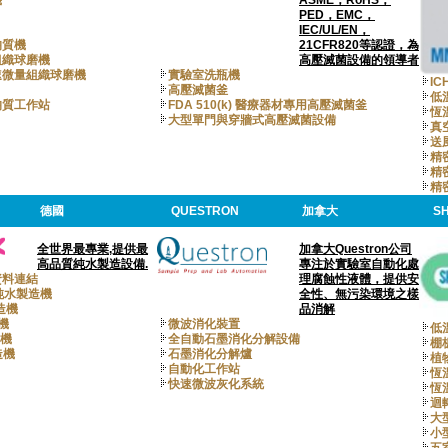
機
ASME，RoHS，
PED，EMC，
IEC/UL/EN，
均質機
21CFR820等認證，為
組織球磨機
高壓滅菌設備的領導者
速微量組織球磨機
實驗室洗瓶機
I
高壓滅菌釜
低
均質工作站
FDA 510(k) 醫療器材專用高壓滅菌釜
恆
大型單門與穿牆式高壓滅菌設備
真
送
精
精
精
德國
QUESTRON
加拿大
SH
全世界最專業,提供最
加拿大Questron公司
高品質純水製造設備.
專注於實驗室自動化處
資料連結
理腐蝕性液體，提供安
 I 純水製造機
全性、無污染環境之樣
製造機
品消解
造機
微波消化裝置
低
造機
全自動石墨消化分解設備
棚
造機
石墨消化分解爐
植
自動化工作站
恆
快速微波灰化系統
恆
迴
大
小
五