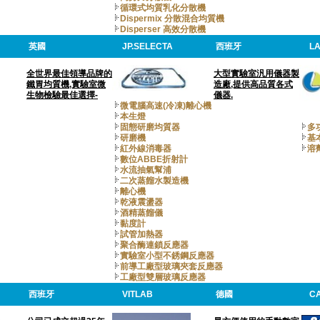
循環式均質乳化分散機
Dispermix 分散混合均質機
Disperser 高效分散機
英國
JP.SELECTA
西班牙
L
全世界最佳領導品牌的
大型實驗室汎用儀器製
鐵胃均質機,實驗室微
造廠,提供高品質各式
生物檢驗最佳選擇-
儀器.
微電腦高速(冷凍)離心機
本生燈
固態研磨均質器
多
研磨機
基
紅外線消毒器
溶
數位ABBE折射計
水流抽氣幫浦
二次蒸餾水製造機
離心機
乾液震盪器
酒精蒸餾儀
黏度計
試管加熱器
聚合酶連鎖反應器
實驗室小型不銹鋼反應器
前導工廠型玻璃夾套反應器
工廠型雙層玻璃反應器
西班牙
VITLAB
德國
C