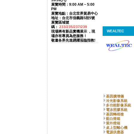
10/18(六)
展覽時間：9:00 AM ~ 5:00
PM
展覽地點：台北世界貿易中心
地址：台北市信義路5段5號
展覽區域號
碼：
233/235/237/239
WEALTEC
現場將有新品實機展示 ，現
場亦有專員為您服務！
敬邀各界先進踴躍蒞臨指教!
基因擴增儀
冷光影像系統
多功能影像系統
電泳照膠系統
基因轉殖槍
藍白燈箱
紫外燈箱
桌上型離心機
電源供應器