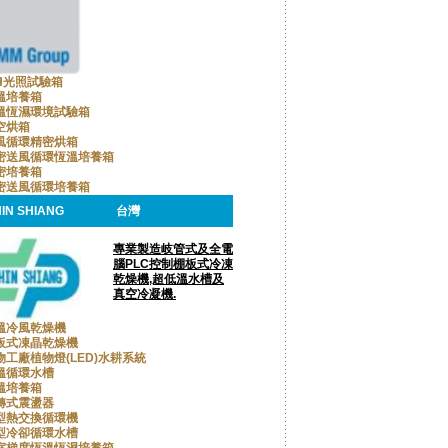
CH光照試驗箱
溫培養箱
溫恆濕環境試驗箱
空烘箱
風循環精密烘箱
密送風循環恆溫培養箱
密培養箱
密送風循環培養箱
IN SHIANG
台灣
專業製造岐管式及全電
腦PLC控制棚板式冷凍
乾燥機,超低溫水槽及
真空冷凝機.
溫冷風乾燥機
板式凍晶乾燥機
物工廠植物燈(LED)水耕系統
溫循環水槽
溫培養箱
轉式震盪器
型熱交換循環機
型冷卻循環水槽
室梯度恆溫恆濕培養箱