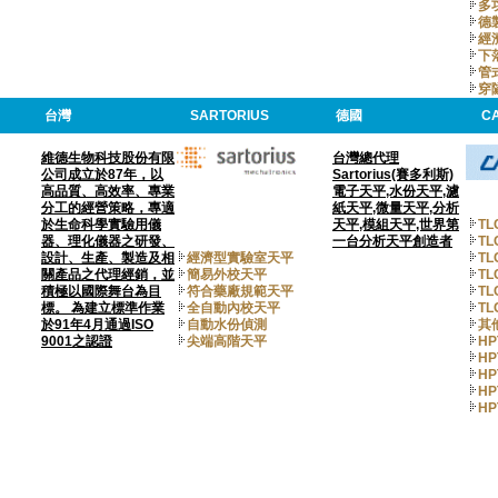
多
德
經
下
管
穿
台灣
SARTORIUS
德國
C
維德生物科技股份有限
台灣總代理
公司成立於87年，以
Sartorius(賽多利斯)
高品質、高效率、專業
電子天平,水份天平,濾
分工的經營策略，專適
紙天平,微量天平,分析
於生命科學實驗用儀
天平,模組天平,世界第
TL
器、理化儀器之研發、
一台分析天平創造者
TL
設計、生產、製造及相
經濟型實驗室天平
T
關產品之代理經銷，並
簡易外校天平
T
積極以國際舞台為目
符合藥廠規範天平
T
標。 為建立標準作業
全自動內校天平
T
於91年4月通過ISO
自動水份偵測
其
9001之認證
尖端高階天平
HP
HP
HP
HP
HP