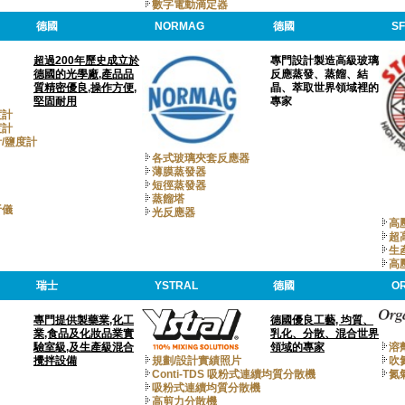
數字電動滴定器
德國
NORMAG
德國
S
超過200年歷史成立於
專門設計製造高級玻璃
德國的光學廠,產品品
反應蒸發、蒸餾、結
質精密優良,操作方便,
晶、萃取世界領域裡的
堅固耐用
專家
度計
度計
/鹽度計
各式玻璃夾套反應器
薄膜蒸發器
短徑蒸發器
蒸餾塔
析儀
光反應器
高
超
生
高
瑞士
YSTRAL
德國
O
專門提供製藥業,化工
德國優良工藝, 均質、
業,食品及化妝品業實
乳化、分散、混合世界
驗室級,及生產級混合
領域的專家
溶
攪拌設備
規劃/設計實績照片
吹
Conti-TDS 吸粉式連續均質分散機
氮
吸粉式連續均質分散機
高剪力分散機