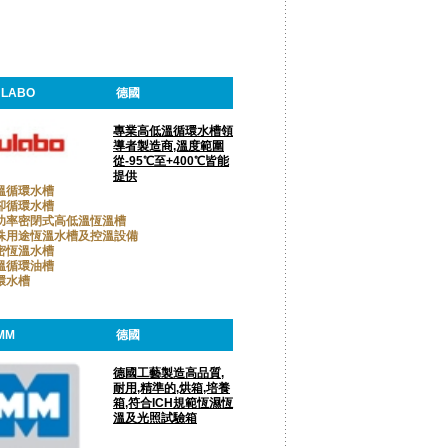
ULABO
德國
專業高低溫循環水槽領
導者製造商,溫度範圍
從-95℃至+400℃皆能
提供
溫循環水槽
卻循環水槽
功率密閉式高低溫恆溫槽
殊用途恆溫水槽及控溫設備
密恆溫水槽
溫循環油槽
環水槽
MM
德國
德國工藝製造高品質,
耐用,精準的,烘箱,培養
箱,符合ICH規範恆濕恆
溫及光照試驗箱