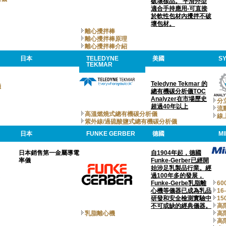
破壞樣品。 平滑外型
適合手持應用-可直接
於軟性包材內攪拌不破
壞包材。
離心攪拌棒
離心攪拌棒原理
離心攪拌棒介紹
日本
TELEDYNE
美國
S
TEKMAR
Teledyne Tekmar 的
儀
總有機碳分析儀TOC
Analyzer在市場歷史
分立
超過40年以上
流動
高溫燃燒式總有機碳分析儀
線
紫外線/過硫酸鹽式總有機碳分析儀
日本
FUNKE GERBER
德國
M
日本銷售第一金屬導電
自1904年起，德國
率儀
Funke-Gerber已經開
始涉足乳製品行業。經
過100年多的發展，
Funke-Gerbe乳脂離
60
心機等儀器已成為乳品
16
研發和安全檢測實驗中
15
不可或缺的經典儀器。
高
乳脂離心機
高
高