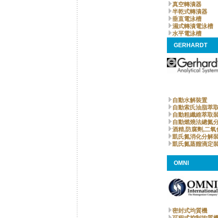
真空轉漬器
半乾式轉漬器
垂直電泳槽
濕式轉漬電泳槽
水平電泳槽
GERHARDT
自動水解裝置
自動索氏油脂萃
自動粗纖維萃取
自動燃燒法總氮
酒精,防腐劑,二
凱氏氮消化分解
凱氏氮蒸餾滴定
OMNI
密封式均質機