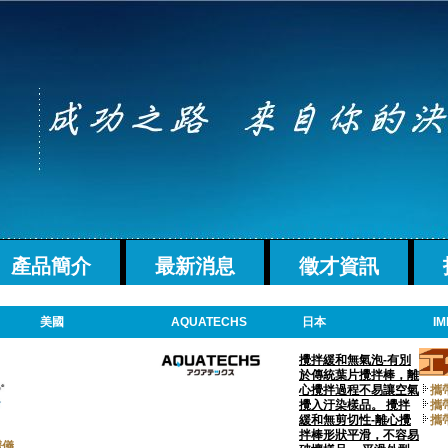
產品簡介
最新消息
徵才資訊
美國
AQUATECHS
日本
IM
攪拌緩和無氣泡-有別
於傳統葉片攪拌棒，離
心攪拌過程不易讓空氣
攜
攪入汙染樣品。 攪拌
攜
緩和無剪切性-離心攪
攜
拌棒形狀平滑，不容易
譜儀