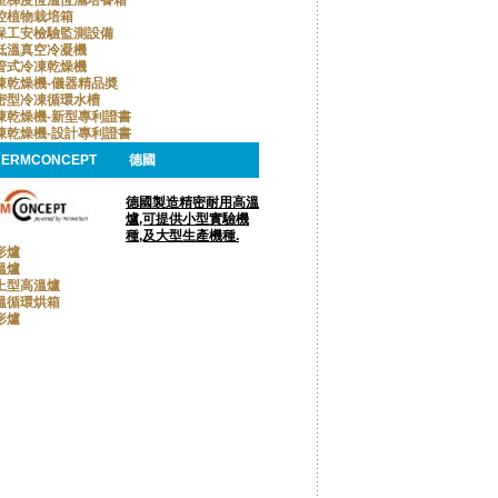
控植物栽培箱
保工安檢驗監測設備
低溫真空冷凝機
管式冷凍乾燥機
凍乾燥機-儀器精品奬
密型冷凍循環水槽
凍乾燥機-新型專利證書
凍乾燥機-設計專利證書
HERMCONCEPT
德國
德國製造精密耐用高溫
爐,可提供小型實驗機
種,及大型生產機種.
形爐
溫爐
上型高溫爐
溫循環烘箱
形爐