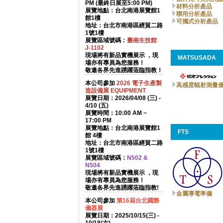
PM (最終日展至5:00 PM)
材料分析產品
展覽地點：台北南港展覽館1
聯用分析產品
館1樓
可攜式分析產品
地址：台北市南港區經貿二路
1號1樓
展覽區域號碼：
臺南生技館
J-1102
現場將有新品實機展示 ，現
MATSUSADA
場亦有專員為您服務！
敬邀各界先進踴躍蒞臨指教！
本公司參加
2026
電子生產製
高感度輻射測量
造設備展 EQUIPMENT
展覽日期：2026/04/08 (三) -
4/10 (五)
展覽時間：10:00 AM ~
17:00 PM
展覽地點：台北南港展覽館1
FTS
館 4樓
地址：台北市南港區經貿二路
1號1樓
展覽區域號碼：
N502 &
N504
現場將有新品實機展示 ，現
場亦有專員為您服務！
敬邀各界先進踴躍蒞臨指教!
金屬導電率儀
本公司參加
第16屆台北國際
儀器展
展覽日期：2025/10/15(三) -