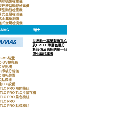
功能德製檢重儀
製經濟型動態檢重儀
濟型動態檢重機
落式金屬檢測儀
式金屬檢測儀
隧式金屬檢測儀
AMAG
瑞士
世界唯一專業製造TLC
及HPTLC薄層色層分
析設備及應用的第一品
牌先驅領導者
C-MS裝置
C-UV觀察箱
LC展開槽
LC掃瞄分析儀
LC照相裝置
LC點樣器
他TLC設備
TLC PRO 展開模組
TLC PRO TLC片儲存槽
TLC PRO 呈色模組
TLC PRO
TLC PRO 點樣模組