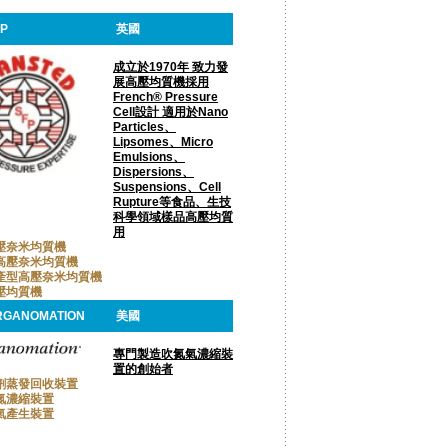
FP
英國
成立於1970年 致力發
展高壓均質機採用
French® Pressure
Cell設計 適用於Nano
Particles、
Lipsomes、Micro
Emulsions、
Dispersions、
Suspensions、Cell
Rupture等食品、生技
科學領域樣品高壓均質
用
壓奈米均質機
高壓奈米均質機
產型高壓奈米均質機
壓均質機
RGANOMATION
美國
專門製造吹氮氣濃縮裝
置的創始者
劑蒸發回收裝置
氮濃縮裝置
氣產生裝置