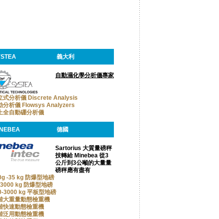
YSTEA
義大利
自動濕化學分析儀專家
式分析儀 Discrete Analysis
分析儀 Flowsys Analyzers
上全自動硼分析儀
INEBEA
德國
Sartorius 大質量磅秤
技轉給 Minebea 從3
公斤到3公噸的大量量
磅秤應有盡有
0g -35 kg 防爆型地磅
-3000 kg 防爆型地磅
0-3000 kg 平板型地磅
階大重量動態檢重機
階快速動態檢重機
階泛用動態檢重機