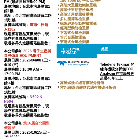
150-3000 kg 平板型地磅
PM (最終日展至5:00 PM)
高階大重量動態檢重機
展覽地點：台北南港展覽館1
高階快速動態檢重機
館1樓
高階泛用動態檢重機
地址：台北市南港區經貿二路
多功能德製檢重儀
1號1樓
德製經濟型動態檢重儀
展覽區域號碼：
臺南生技館
經濟型動態檢重機
J-1102
下落式金屬檢測儀
現場將有新品實機展示 ，現
管式金屬檢測儀
場亦有專員為您服務！
穿隧式金屬檢測儀
敬邀各界先進踴躍蒞臨指教！
TELEDYNE
美國
本公司參加
2026
電子生產製
TEKMAR
造設備展 EQUIPMENT
展覽日期：2026/04/08 (三) -
Teledyne Tekmar 的
4/10 (五)
總有機碳分析儀TOC
展覽時間：10:00 AM ~
Analyzer在市場歷史
17:00 PM
超過40年以上
展覽地點：台北南港展覽館1
高溫燃燒式總有機碳分析儀
館 4樓
紫外線/過硫酸鹽式總有機碳分析儀
地址：台北市南港區經貿二路
1號1樓
展覽區域號碼：
N502 &
N504
現場將有新品實機展示 ，現
場亦有專員為您服務！
敬邀各界先進踴躍蒞臨指教!
本公司參加
第16屆台北國際
儀器展
展覽日期：2025/10/15(三) -