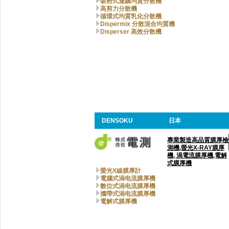
吸粉式連續均質分散機
高剪力分散機
循環式均質乳化分散機
Dispermix 分散混合均質機
Disperser 高效分散機
DENSOKU
日本
專業製造高品質膜厚檢
測機,螢光X-RAY膜厚
機, 渦電流膜厚機,電解
式膜厚機
螢光X線膜厚計
電腦式渦电流膜厚機
數位式渦电流膜厚機
攜帶式渦电流膜厚機
電解式膜厚機