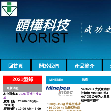
回首頁
關於我們
產品簡介
2021型錄
MINEBEA
德國
最新消息
Sartorius 大質量磅秤
技轉給 Minebea 從3
本公司參加
2026 亞洲生技大
公斤到3公噸的大量量
展
磅秤應有盡有
展覽日期：2026/7/16(四) -
600g -35 kg 防爆型地磅
7/19(日)
16-3000 kg 防爆型地磅
展覽時間：10:00 AM ~ 6:00