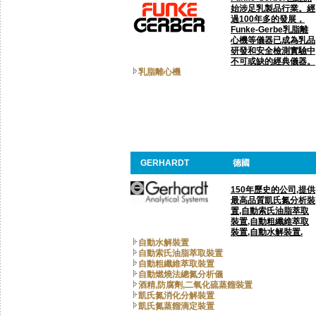
始涉足乳製品行業。經
過100年多的發展，
Funke-Gerbe乳脂離
心機等儀器已成為乳品
研發和安全檢測實驗中
不可或缺的經典儀器。
乳脂離心機
GERHARDT
德國
150年歷史的公司,提供
最高品質凱氏氮分析裝
置,自動索氏油脂萃取
裝置,自動粗纖維萃取
裝置,自動水解裝置.
自動水解裝置
自動索氏油脂萃取裝置
自動粗纖維萃取裝置
自動燃燒法總氮分析儀
酒精,防腐劑,二氧化硫蒸餾裝置
凱氏氮消化分解裝置
凱氏氮蒸餾滴定裝置