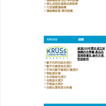
濃縮機裝置-設計專利證書
滴丸成型設備精品奬報導
大型減壓濃縮機
濃縮機裝置-專利證書
KRUSS
德國
超過200年歷史成立於
德國的光學廠,產品品
質精密優良,操作方便,
堅固耐用
數字式阿貝曲折度計
數字式糖度曲折度計
手持式數字糖度計/鹽度計
熔點測定儀
全自動旋光度計
自動旋光度計
手動旋光度計
自動比重密度分析儀