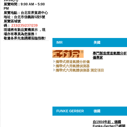
10/18(六)
展覽時間：9:00 AM ~ 5:00
PM
展覽地點：台北世界貿易中心
地址：台北市信義路5段5號
展覽區域號
碼：
233/235/237/239
現場將有新品實機展示 ，現
場亦有專員為您服務！
敬邀各界先進踴躍蒞臨指教!
IMR
美國
專門製造煙道氣體分析
儀專家
攜帶式煙道氣體分析儀
攜帶式六用氣體偵測器
攜帶式六用氣體偵側器 測定項目
FUNKE GERBER
德國
自1904年起，德國
Funke-Gerber已經開