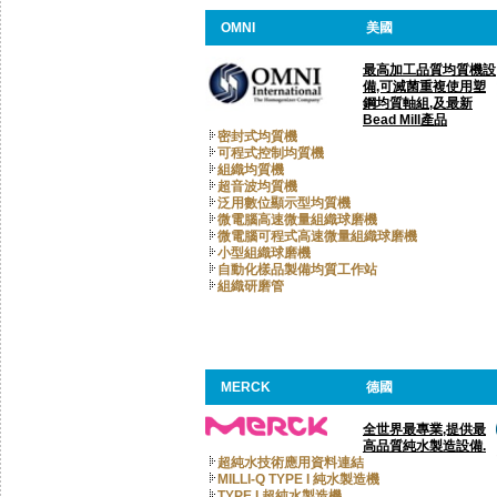
OMNI
美國
最高加工品質均質機設
備,可滅菌重複使用塑
鋼均質軸組,及最新
Bead Mill產品
密封式均質機
可程式控制均質機
組織均質機
超音波均質機
泛用數位顯示型均質機
微電腦高速微量組織球磨機
微電腦可程式高速微量組織球磨機
小型組織球磨機
自動化樣品製備均質工作站
組織研磨管
MERCK
德國
全世界最專業,提供最
高品質純水製造設備.
超純水技術應用資料連結
MILLI-Q TYPE I 純水製造機
TYPE I 超純水製造機