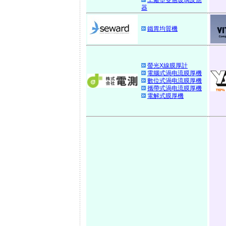
工廠型雙層玻璃反應
器
鐵胃均質機
螢光X線膜厚計
電腦式渦电流膜厚機
數位式渦电流膜厚機
攜帶式渦电流膜厚機
電解式膜厚機