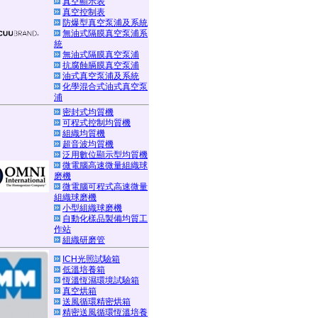
真空顯示表
真空控制表
防爆型真空泵浦及系統
無油式隔膜真空泵浦系
統
無油式隔膜真空泵浦
抗腐蝕膈膜真空泵浦
油式真空泵浦及系統
化學混合式油式真空泵
浦
密封式均質機
可程式控制均質機
組織均質機
超音波均質機
泛用數位顯示型均質機
微電腦高速微量組織球
磨機
微電腦可程式高速微量
組織球磨機
小型組織球磨機
自動化樣品製備均質工
作站
組織研磨管
ICH光照試驗箱
低溫培養箱
恆溫恆濕環境試驗箱
真空烘箱
送風循環精密烘箱
精密送風循環恆溫培養