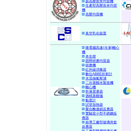
超高壓奈米均質機
生產型高壓奈米均質
機
高壓均質機
真空乳化裝置
微電腦高速(冷凍)離心
機
本生燈
固態研磨均質器
研磨機
紅外線消毒器
數位ABBE折射計
水流抽氣幫浦
二次蒸餾水製造機
離心機
乾液震盪器
酒精蒸餾儀
黏度計
試管加熱器
聚合酶連鎖反應器
實驗室小型不銹鋼反
應器
前導工廠型玻璃夾套
反應器