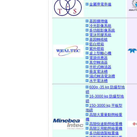
金屬導電率儀
基因擴增儀
冷光影像系統
多功能影像系統
電泳照膠系統
基因轉殖槍
藍白燈箱
紫外燈箱
桌上型離心機
電源供應器
真空轉漬器
半乾式轉漬器
垂直電泳槽
濕式轉漬電泳槽
水平電泳槽
600g -35 kg 防爆型地
磅
16-3000 kg 防爆型地
磅
150-3000 kg 平板型
地磅
高階大重量動態檢重
機
高階快速動態檢重機
高階泛用動態檢重機
多功能德製檢重儀