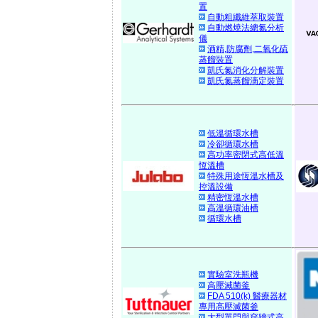
置
自動粗纖維萃取裝置
自動燃燒法總氮分析
儀
酒精,防腐劑,二氧化硫
蒸餾裝置
凱氏氮消化分解裝置
凱氏氮蒸餾滴定裝置
低溫循環水槽
冷卻循環水槽
高功率密閉式高低溫
恆溫槽
特殊用途恆溫水槽及
控溫設備
精密恆溫水槽
高溫循環油槽
循環水槽
實驗室洗瓶機
高壓滅菌釜
FDA 510(k) 醫療器材
專用高壓滅菌釜
大型單門與穿牆式高