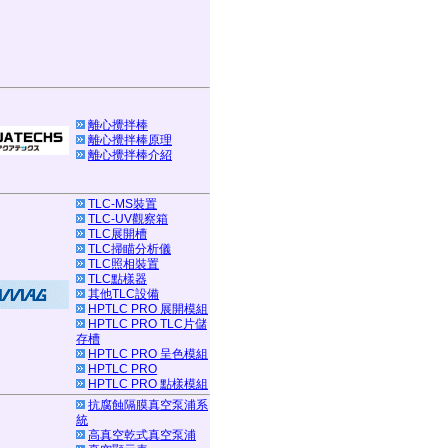
離心攪拌棒
離心攪拌棒原理
離心攪拌棒介紹
TLC-MS裝置
TLC-UV觀察箱
TLC展開槽
TLC掃瞄分析儀
TLC照相裝置
TLC點樣器
其他TLC設備
HPTLC PRO 展開模組
HPTLC PRO TLC片儲
存槽
HPTLC PRO 呈色模組
HPTLC PRO
HPTLC PRO 點樣模組
抗腐蝕隔膜真空泵浦系
統
高真空乾式真空泵浦