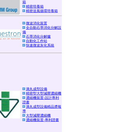
箱
精密培養箱
精密送風循環培養箱
微波消化裝置
全自動石墨消化分解設
備
石墨消化分解爐
自動化工作站
快速微波灰化系統
滴丸成型設備
精密型大型減壓濃縮機
濃縮機裝置-設計專利
證書
滴丸成型設備精品奬報
導
大型減壓濃縮機
濃縮機裝置-專利證書