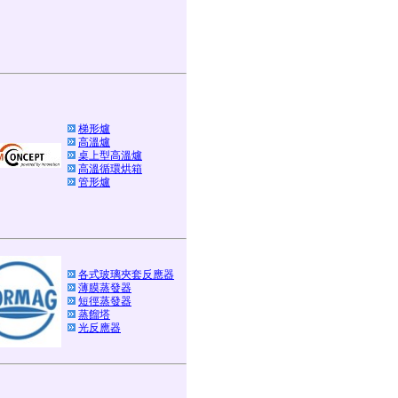
梯形爐
高溫爐
桌上型高溫爐
高溫循環烘箱
管形爐
各式玻璃夾套反應器
薄膜蒸發器
短徑蒸發器
蒸餾塔
光反應器