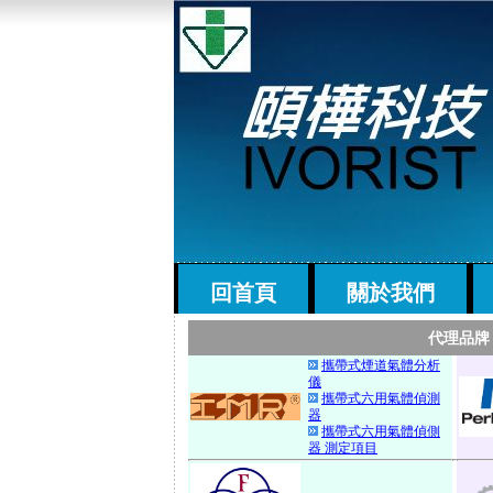
回首頁
關於我們
代理品牌
攜帶式煙道氣體分析
儀
攜帶式六用氣體偵測
器
攜帶式六用氣體偵側
器 測定項目