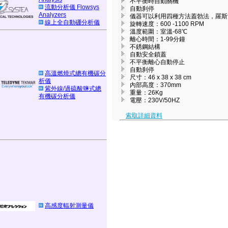
不平衡時自動關機
流動分析儀 Flowsys
自動刹停
Analyzers
儀器可以利用四種方法蓋勃法，羅斯
線上全自動硼分析儀
旋轉速度：600 -1100 RPM
溫度範圍：室溫-68℃
離心時間：1-99分鐘
不銹鋼結構
自動安全鎖蓋
不平衡離心自動停止
自動刹停
高溫燃燒式總有機碳分
尺寸：46 x 38 x 38 cm
析儀
內部高度：370mm
紫外線/過硫酸鹽式總
重量：26Kg
有機碳分析儀
電壓：230V/50HZ
索取詳細資料
高感度輻射測量儀