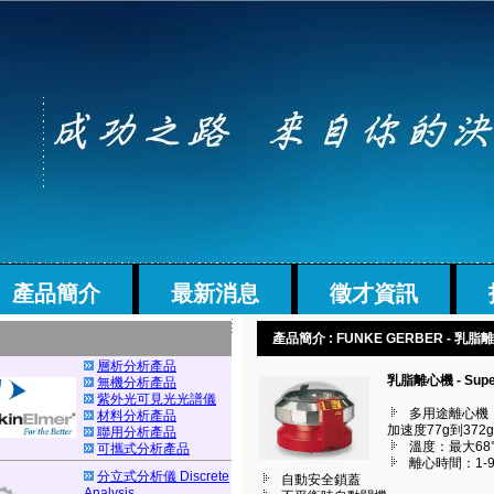
產品簡介
最新消息
徵才資訊
產品簡介 : FUNKE GERBER - 乳脂
層析分析產品
乳脂離心機 - Super
無機分析產品
紫外光可見光光譜儀
多用途離心機：轉
材料分析產品
加速度77g到372
聯用分析產品
溫度：最大68
可攜式分析產品
離心時間：1-9
分立式分析儀 Discrete
自動安全鎖蓋
Analysis