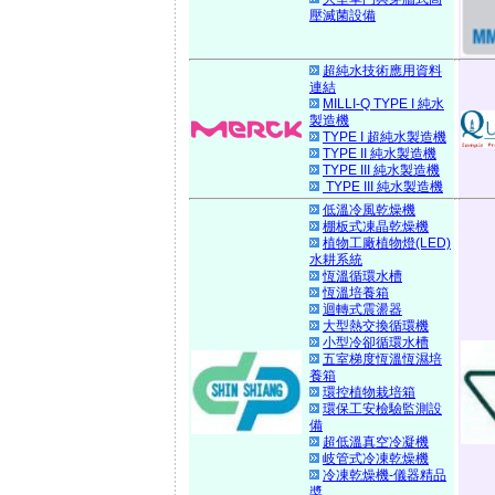
壓滅菌設備
超純水技術應用資料
連結
MILLI-Q TYPE I 純水
製造機
TYPE I 超純水製造機
TYPE II 純水製造機
TYPE III 純水製造機
TYPE III 純水製造機
低溫冷風乾燥機
棚板式凍晶乾燥機
植物工廠植物燈(LED)
水耕系統
恆溫循環水槽
恆溫培養箱
迴轉式震盪器
大型熱交換循環機
小型冷卻循環水槽
五室梯度恆溫恆濕培
養箱
環控植物栽培箱
環保工安檢驗監測設
備
超低溫真空冷凝機
岐管式冷凍乾燥機
冷凍乾燥機-儀器精品
奬