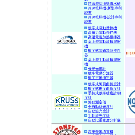
精密型冷凍循環水槽
冷凍乾燥機-新型專利
證書
冷凍乾燥機-設計專利
證書
數字式電動攪拌機
高扭力電動攪拌機
高溫電磁加熱攪拌器
桌上型電動旋轉濃縮
機
數字式電磁加熱攪拌
器
桌上型手動旋轉濃縮
機
分光光度計
數字電動分注器
數字電動滴定器
數字式阿貝曲折度計
數字式糖度曲折度計
手持式數字糖度計/鹽
度計
熔點測定儀
全自動旋光度計
自動旋光度計
手動旋光度計
自動比重密度分析儀
高壓奈米均質機