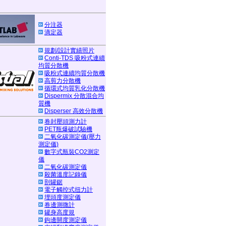
分注器
滴定器
規劃/設計實績照片
Conti-TDS 吸粉式連續
均質分散機
吸粉式連續均質分散機
高剪力分散機
循環式均質乳化分散機
Dispermix 分散混合均
質機
Disperser 高效分散機
卷封壓頭測力計
PET瓶爆破試驗機
二氧化碳測定儀(壓力
測定儀)
數字式瓶裝CO2測定
儀
二氧化碳測定儀
殺菌溫度記錄儀
剖罐鋸
電子觸控式扭力計
埋頭度測定儀
卷邊測微計
罐身高度規
鉤邊開度測定儀