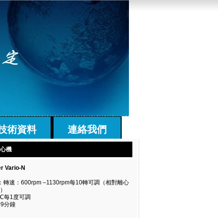
技術資料
連絡我們
離心機
 Vario-N
速：600rpm –1130rpm每10轉可調（相對離心
g）
℃每1度可調
9分鐘