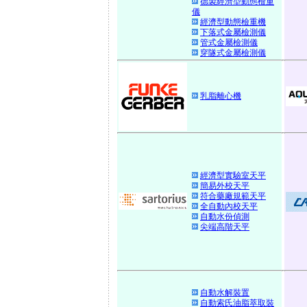
德製經濟型動態檢重
儀
經濟型動態檢重機
下落式金屬檢測儀
管式金屬檢測儀
穿隧式金屬檢測儀
乳脂離心機
經濟型實驗室天平
簡易外校天平
符合藥廠規範天平
全自動內校天平
自動水份偵測
尖端高階天平
自動水解裝置
自動索氏油脂萃取裝