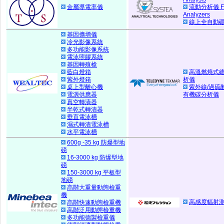
金屬導電率儀
流動分析儀 Fl
Analyzers
線上全自動
基因擴增儀
冷光影像系統
多功能影像系統
電泳照膠系統
基因轉殖槍
藍白燈箱
高溫燃燒式
紫外燈箱
析儀
桌上型離心機
紫外線/過硫
電源供應器
有機碳分析儀
真空轉漬器
半乾式轉漬器
垂直電泳槽
濕式轉漬電泳槽
水平電泳槽
600g -35 kg 防爆型地
磅
16-3000 kg 防爆型地
磅
150-3000 kg 平板型
地磅
高階大重量動態檢重
機
高感度輻射
高階快速動態檢重機
高階泛用動態檢重機
多功能德製檢重儀